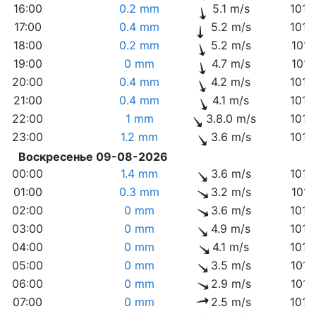
16:00
0.2 mm
5.1 m/s
1010
17:00
0.4 mm
5.2 m/s
1010
18:00
0.2 mm
5.2 m/s
1011
19:00
0 mm
4.7 m/s
1011
20:00
0.4 mm
4.2 m/s
1012
21:00
0.4 mm
4.1 m/s
1013
22:00
1 mm
3.8.0 m/s
1014
23:00
1.2 mm
3.6 m/s
1014
Воскресенье 09-08-2026
00:00
1.4 mm
3.6 m/s
1014
01:00
0.3 mm
3.2 m/s
1015
02:00
0 mm
3.6 m/s
1015
03:00
0 mm
4.9 m/s
1015
04:00
0 mm
4.1 m/s
1016
05:00
0 mm
3.5 m/s
1017
06:00
0 mm
2.9 m/s
1017
07:00
0 mm
2.5 m/s
1018