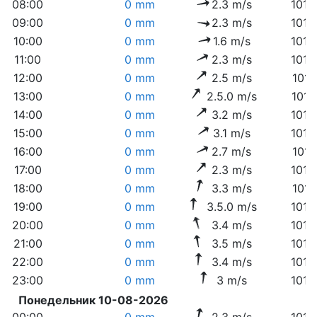
08:00
0 mm
2.3 m/s
1018
09:00
0 mm
2.3 m/s
1018
10:00
0 mm
1.6 m/s
1018
11:00
0 mm
2.3 m/s
1018
12:00
0 mm
2.5 m/s
1017
13:00
0 mm
2.5.0 m/s
1017
14:00
0 mm
3.2 m/s
1016
15:00
0 mm
3.1 m/s
1015
16:00
0 mm
2.7 m/s
1015
17:00
0 mm
2.3 m/s
1014
18:00
0 mm
3.3 m/s
1014
19:00
0 mm
3.5.0 m/s
1014
20:00
0 mm
3.4 m/s
1013
21:00
0 mm
3.5 m/s
1014
22:00
0 mm
3.4 m/s
1014
23:00
0 mm
3 m/s
1014
Понедельник 10-08-2026
00:00
0 mm
2.3 m/s
1014