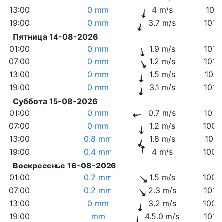
13:00
0 mm
4 m/s
1011
19:00
0 mm
3.7 m/s
1012
Пятница 14-08-2026
01:00
0 mm
1.9 m/s
1013
07:00
0 mm
1.2 m/s
1013
13:00
0 mm
1.5 m/s
1011
19:00
0 mm
3.1 m/s
1010
Суббота 15-08-2026
01:00
0 mm
0.7 m/s
1010
07:00
0 mm
1.2 m/s
1009
13:00
0.8 mm
1.8 m/s
1007
19:00
0.4 mm
4 m/s
1008
Воскресенье 16-08-2026
01:00
0.2 mm
1.5 m/s
1009
07:00
0.2 mm
2.3 m/s
1010
13:00
0 mm
3.2 m/s
1009
19:00
mm
4.5.0 m/s
1010