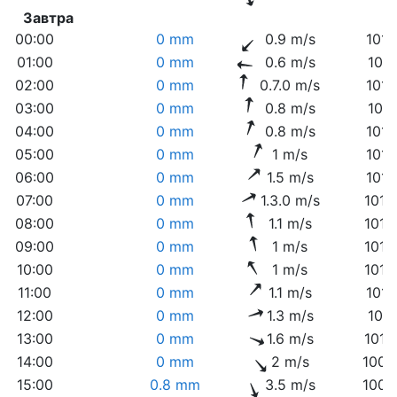
Завтра
00:00
0 mm
0.9 m/s
1011
01:00
0 mm
0.6 m/s
1011
02:00
0 mm
0.7.0 m/s
1011
03:00
0 mm
0.8 m/s
1011
04:00
0 mm
0.8 m/s
1011
05:00
0 mm
1 m/s
1011
06:00
0 mm
1.5 m/s
1011
07:00
0 mm
1.3.0 m/s
1012
08:00
0 mm
1.1 m/s
1012
09:00
0 mm
1 m/s
1012
10:00
0 mm
1 m/s
1012
11:00
0 mm
1.1 m/s
1011
12:00
0 mm
1.3 m/s
1011
13:00
0 mm
1.6 m/s
1010
14:00
0 mm
2 m/s
1009
15:00
0.8 mm
3.5 m/s
1009