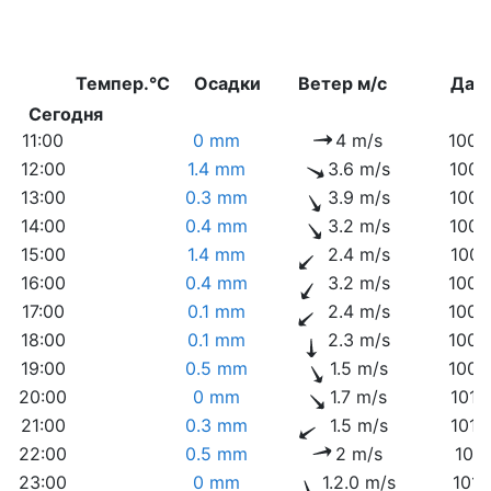
Темпер.°C
Осадки
Ветер м/с
Дав
Сегодня
11:00
0 mm
4 m/s
1009
12:00
1.4 mm
3.6 m/s
1009
13:00
0.3 mm
3.9 m/s
1009
14:00
0.4 mm
3.2 m/s
1008
15:00
1.4 mm
2.4 m/s
1009
16:00
0.4 mm
3.2 m/s
1009
17:00
0.1 mm
2.4 m/s
1009
18:00
0.1 mm
2.3 m/s
1009
19:00
0.5 mm
1.5 m/s
1009
20:00
0 mm
1.7 m/s
1010
21:00
0.3 mm
1.5 m/s
1010
22:00
0.5 mm
2 m/s
1011
23:00
0 mm
1.2.0 m/s
1011