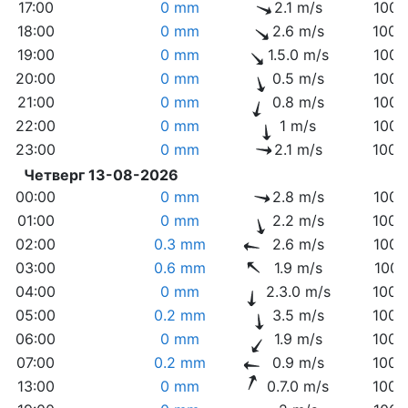
17:00
0 mm
2.1 m/s
1003
18:00
0 mm
2.6 m/s
1003
19:00
0 mm
1.5.0 m/s
1004
20:00
0 mm
0.5 m/s
1004
21:00
0 mm
0.8 m/s
1004
22:00
0 mm
1 m/s
1004
23:00
0 mm
2.1 m/s
1005
Четверг 13-08-2026
00:00
0 mm
2.8 m/s
1005
01:00
0 mm
2.2 m/s
1005
02:00
0.3 mm
2.6 m/s
1006
03:00
0.6 mm
1.9 m/s
1007
04:00
0 mm
2.3.0 m/s
1008
05:00
0.2 mm
3.5 m/s
1008
06:00
0 mm
1.9 m/s
1009
07:00
0.2 mm
0.9 m/s
1009
13:00
0 mm
0.7.0 m/s
1008