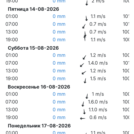
19:00
0 mm
2 m/s
1006
Пятница 14-08-2026
01:00
0 mm
1.1 m/s
1010
07:00
0 mm
0.7 m/s
1012
13:00
0 mm
0.7 m/s
1009
19:00
0 mm
1.1 m/s
1008
Суббота 15-08-2026
01:00
0 mm
1.2 m/s
1009
07:00
0 mm
1.4.0 m/s
1010
13:00
0 mm
1.2 m/s
1005
19:00
0 mm
1.5 m/s
1003
Воскресенье 16-08-2026
01:00
0 mm
1 m/s
1004
07:00
0 mm
1.6.0 m/s
1006
13:00
0 mm
1.1.0 m/s
1003
19:00
0 mm
0.6 m/s
1001
Понедельник 17-08-2026
01:00
0 mm
1.1 m/s
1003