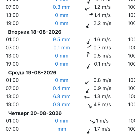
07:00
0.3 mm
1.2 m/s
1005
13:00
0 mm
1.4 m/s
1003
19:00
0 mm
2.2 m/s
1002
Вторник 18-08-2026
01:00
9.5 mm
1.6 m/s
1004
07:00
0.1 mm
0.7 m/s
1007
13:00
0 mm
0.5 m/s
1005
19:00
0 mm
0.1 m/s
1003
Среда 19-08-2026
01:00
0 mm
0.8 m/s
1004
07:00
0.4 mm
0.9 m/s
1005
13:00
6.8 mm
1.3 m/s
1001
19:00
0.9 mm
4.9 m/s
1003
Четверг 20-08-2026
01:00
0 mm
1 m/s
1007
07:00
mm
1.7 m/s
1009