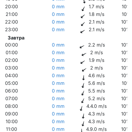
20:00
0 mm
1.7 m/s
1011
21:00
0 mm
1.8 m/s
1011
22:00
0 mm
2.1 m/s
1012
23:00
0 mm
2.1 m/s
1012
Завтра
00:00
0 mm
2.2 m/s
1012
01:00
0 mm
2 m/s
1012
02:00
0 mm
1.9 m/s
1012
03:00
0 mm
2 m/s
1012
04:00
0 mm
4.6 m/s
1012
05:00
0 mm
5.6 m/s
1013
06:00
0 mm
5.5 m/s
1013
07:00
0 mm
5.2 m/s
1014
08:00
0 mm
4.4.0 m/s
1015
09:00
0 mm
4.3 m/s
1015
10:00
0 mm
4.3 m/s
1015
11:00
0 mm
4.9.0 m/s
1016