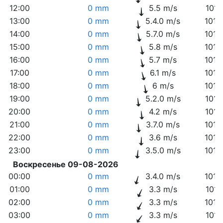
12:00
0 mm
5.5 m/s
1016
13:00
0 mm
5.4.0 m/s
1016
14:00
0 mm
5.7.0 m/s
1016
15:00
0 mm
5.8 m/s
1015
16:00
0 mm
5.7 m/s
1015
17:00
0 mm
6.1 m/s
1015
18:00
0 mm
6 m/s
1016
19:00
0 mm
5.2.0 m/s
1017
20:00
0 mm
4.2 m/s
1017
21:00
0 mm
3.7.0 m/s
1018
22:00
0 mm
3.6 m/s
1018
23:00
0 mm
3.5.0 m/s
1019
Воскресенье 09-08-2026
00:00
0 mm
3.4.0 m/s
1019
01:00
0 mm
3.3 m/s
1019
02:00
0 mm
3.3 m/s
1019
03:00
0 mm
3.3 m/s
1019