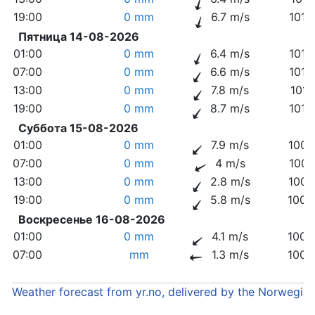
19:00
0 mm
6.7 m/s
1012
Пятница 14-08-2026
01:00
0 mm
6.4 m/s
1012
07:00
0 mm
6.6 m/s
1012
13:00
0 mm
7.8 m/s
1011
19:00
0 mm
8.7 m/s
1010
Суббота 15-08-2026
01:00
0 mm
7.9 m/s
1009
07:00
0 mm
4 m/s
1008
13:00
0 mm
2.8 m/s
1006
19:00
0 mm
5.8 m/s
1005
Воскресенье 16-08-2026
01:00
0 mm
4.1 m/s
1005
07:00
mm
1.3 m/s
1005
Weather forecast from yr.no, delivered by the Norwegia