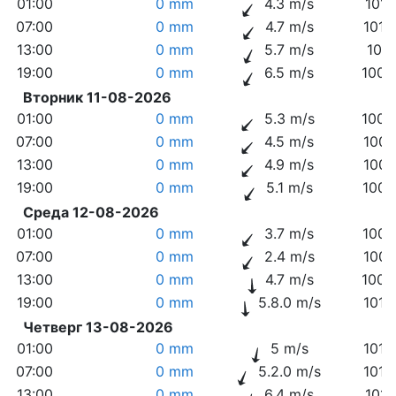
01:00
0 mm
4.3 m/s
1014
07:00
0 mm
4.7 m/s
1012
13:00
0 mm
5.7 m/s
1011
19:00
0 mm
6.5 m/s
1009
Вторник 11-08-2026
01:00
0 mm
5.3 m/s
1008
07:00
0 mm
4.5 m/s
1007
13:00
0 mm
4.9 m/s
1007
19:00
0 mm
5.1 m/s
1006
Среда 12-08-2026
01:00
0 mm
3.7 m/s
1006
07:00
0 mm
2.4 m/s
1007
13:00
0 mm
4.7 m/s
1009
19:00
0 mm
5.8.0 m/s
1010
Четверг 13-08-2026
01:00
0 mm
5 m/s
1012
07:00
0 mm
5.2.0 m/s
1013
13:00
0 mm
6.4 m/s
1013