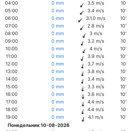
04:00
0 mm
3.5 m/s
1019
05:00
0 mm
3.4 m/s
1018
06:00
0 mm
3.1.0 m/s
1019
07:00
0 mm
2.8 m/s
1019
08:00
0 mm
3 m/s
1019
09:00
0 mm
3.2 m/s
1019
10:00
0 mm
4 m/s
1018
11:00
0 mm
3.9 m/s
1018
12:00
0 mm
3.7 m/s
1018
13:00
0 mm
3.8 m/s
1017
14:00
0 mm
3.4 m/s
1016
15:00
0 mm
3.3 m/s
1015
16:00
0 mm
3.8 m/s
1015
17:00
0 mm
4.4 m/s
1015
18:00
0 mm
4.4 m/s
1015
19:00
0 mm
4.1 m/s
1014
Понедельник 10-08-2026