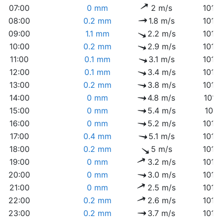
07:00
0 mm
2 m/s
1015
08:00
0.2 mm
1.8 m/s
1015
09:00
1.1 mm
2.2 m/s
1015
10:00
0.2 mm
2.9 m/s
1015
11:00
0.1 mm
3.1 m/s
1014
12:00
0.1 mm
3.4 m/s
1013
13:00
0.2 mm
3.8 m/s
1012
14:00
0 mm
4.8 m/s
1011
15:00
0 mm
5.4 m/s
1011
16:00
0 mm
5.2 m/s
1010
17:00
0.4 mm
5.1 m/s
1010
18:00
0.2 mm
5 m/s
1013
19:00
0 mm
3.2 m/s
1013
20:00
0 mm
3.0 m/s
1014
21:00
0 mm
2.5 m/s
1014
22:00
0.2 mm
2.6 m/s
1014
23:00
0.2 mm
3.7 m/s
1015