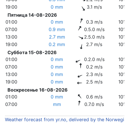
19:00
0 mm
3.1 m/s
1014
Пятница 14-08-2026
01:00
0 mm
0.3 m/s
1015
07:00
0.9 mm
0.5.0 m/s
1015
13:00
2.7 mm
2.5.0 m/s
1012
19:00
0.2 mm
2.7 m/s
1015
Суббота 15-08-2026
01:00
0 mm
0.2.0 m/s
1018
07:00
0 mm
0.2 m/s
1017
13:00
0 mm
2.3 m/s
1014
19:00
0 mm
2.5 m/s
1014
Воскресенье 16-08-2026
01:00
0 mm
0.6 m/s
1016
07:00
mm
0.7.0 m/s
1016
Weather forecast from yr.no, delivered by the Norwegia