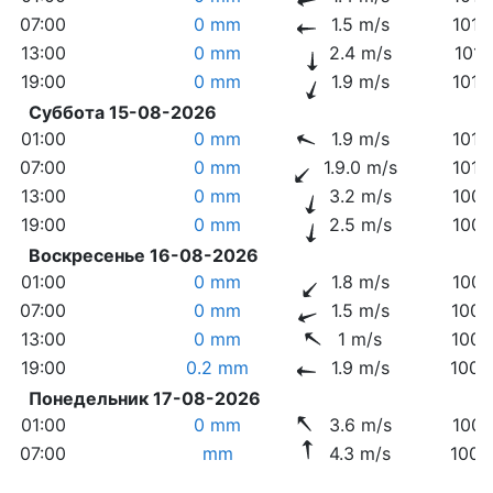
07:00
0 mm
1.5 m/s
1013
13:00
0 mm
2.4 m/s
1012
19:00
0 mm
1.9 m/s
1010
Суббота 15-08-2026
01:00
0 mm
1.9 m/s
1010
07:00
0 mm
1.9.0 m/s
1010
13:00
0 mm
3.2 m/s
1008
19:00
0 mm
2.5 m/s
1007
Воскресенье 16-08-2026
01:00
0 mm
1.8 m/s
1007
07:00
0 mm
1.5 m/s
1006
13:00
0 mm
1 m/s
1004
19:00
0.2 mm
1.9 m/s
1003
Понедельник 17-08-2026
01:00
0 mm
3.6 m/s
1003
07:00
mm
4.3 m/s
1003