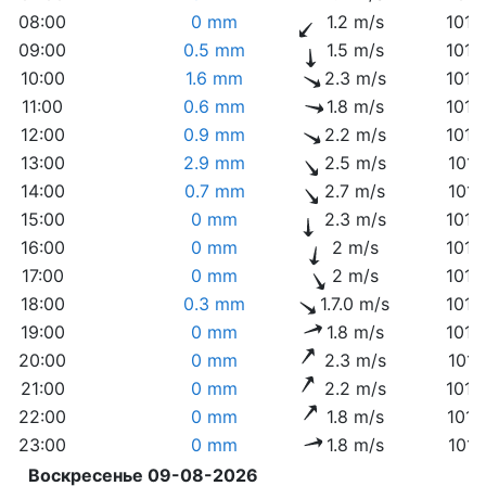
08:00
0 mm
1.2 m/s
1013
09:00
0.5 mm
1.5 m/s
1013
10:00
1.6 mm
2.3 m/s
1014
11:00
0.6 mm
1.8 m/s
1014
12:00
0.9 mm
2.2 m/s
1014
13:00
2.9 mm
2.5 m/s
1014
14:00
0.7 mm
2.7 m/s
1014
15:00
0 mm
2.3 m/s
1014
16:00
0 mm
2 m/s
1014
17:00
0 mm
2 m/s
1014
18:00
0.3 mm
1.7.0 m/s
1015
19:00
0 mm
1.8 m/s
1015
20:00
0 mm
2.3 m/s
1016
21:00
0 mm
2.2 m/s
1016
22:00
0 mm
1.8 m/s
1017
23:00
0 mm
1.8 m/s
1018
Воскресенье 09-08-2026