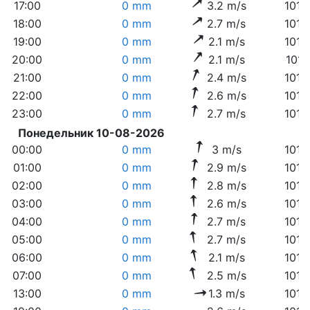
17:00
0 mm
3.2 m/s
1014
18:00
0 mm
2.7 m/s
1014
19:00
0 mm
2.1 m/s
1014
20:00
0 mm
2.1 m/s
1014
21:00
0 mm
2.4 m/s
1014
22:00
0 mm
2.6 m/s
1014
23:00
0 mm
2.7 m/s
1014
Понедельник 10-08-2026
00:00
0 mm
3 m/s
1014
01:00
0 mm
2.9 m/s
1014
02:00
0 mm
2.8 m/s
1014
03:00
0 mm
2.6 m/s
1014
04:00
0 mm
2.7 m/s
1014
05:00
0 mm
2.7 m/s
1014
06:00
0 mm
2.1 m/s
1014
07:00
0 mm
2.5 m/s
1014
13:00
0 mm
1.3 m/s
1013