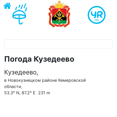
Погода Кузедеево
Кузедеево,
в Новокузнецком районе Кемеровской
области,
53.3° N, 87.2° E 231 m