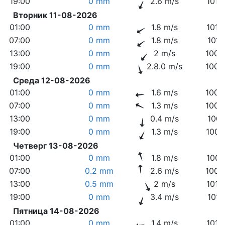
19:00
0 mm
2.6 m/s
1012
Вторник 11-08-2026
01:00
0 mm
1.8 m/s
1012
07:00
0 mm
1.8 m/s
1011
13:00
0 mm
2 m/s
1009
19:00
0 mm
2.8.0 m/s
1009
Среда 12-08-2026
01:00
0 mm
1.6 m/s
1009
07:00
0 mm
1.3 m/s
1008
13:00
0 mm
0.4 m/s
1007
19:00
0 mm
1.3 m/s
1006
Четверг 13-08-2026
01:00
0 mm
1.8 m/s
1007
07:00
0.2 mm
2.6 m/s
1008
13:00
0.5 mm
2 m/s
1010
19:00
0 mm
3.4 m/s
1011
Пятница 14-08-2026
01:00
0 mm
1.4 m/s
1013