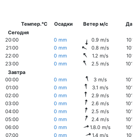
Темпер.°C
Осадки
Ветер м/с
Дав
Сегодня
20:00
0 mm
0.9 m/s
1011
21:00
0 mm
0.8 m/s
1011
22:00
0 mm
1.2 m/s
1011
23:00
0 mm
2.5 m/s
1012
Завтра
00:00
0 mm
3 m/s
1012
01:00
0 mm
3.1 m/s
1012
02:00
0 mm
2.9 m/s
1012
03:00
0 mm
2.6 m/s
1012
04:00
0 mm
2.5 m/s
1012
05:00
0 mm
2.4 m/s
1012
06:00
0 mm
1.8.0 m/s
1013
07:00
0 mm
1.4 m/s
1013