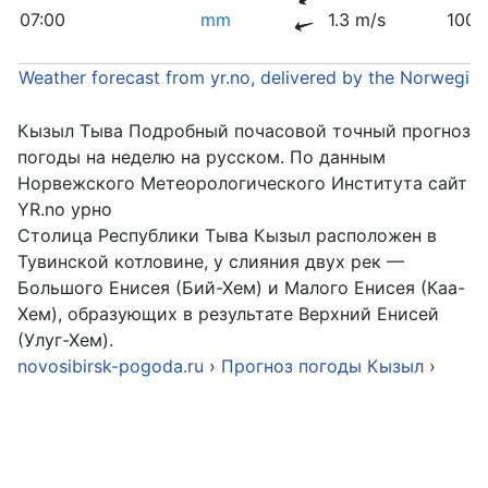
07:00
mm
1.3 m/s
1006
Weather forecast from yr.no, delivered by the Norwegia
Кызыл Тыва Подробный почасовой точный прогноз
погоды на неделю на русском. По данным
Норвежского Метеорологического Института сайт
YR.no урно
Столица Республики Тыва Кызыл расположен в
Тувинской котловине, у слияния двух рек —
Большого Енисея (Бий-Хем) и Малого Енисея (Каа-
Хем), образующих в результате Верхний Енисей
(Улуг-Хем).
novosibirsk-pogoda.ru
›
Прогноз погоды Кызыл
›