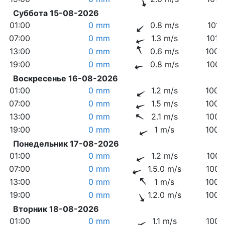
Суббота 15-08-2026
01:00
0 mm
0.8 m/s
1011
07:00
0 mm
1.3 m/s
1012
13:00
0 mm
0.6 m/s
1009
19:00
0 mm
0.8 m/s
1007
Воскресенье 16-08-2026
01:00
0 mm
1.2 m/s
1008
07:00
0 mm
1.5 m/s
1009
13:00
0 mm
2.1 m/s
1005
19:00
0 mm
1 m/s
1003
Понедельник 17-08-2026
01:00
0 mm
1.2 m/s
1005
07:00
0 mm
1.5.0 m/s
1006
13:00
0 mm
1 m/s
1003
19:00
0 mm
1.2.0 m/s
1003
Вторник 18-08-2026
01:00
0 mm
1.1 m/s
1004