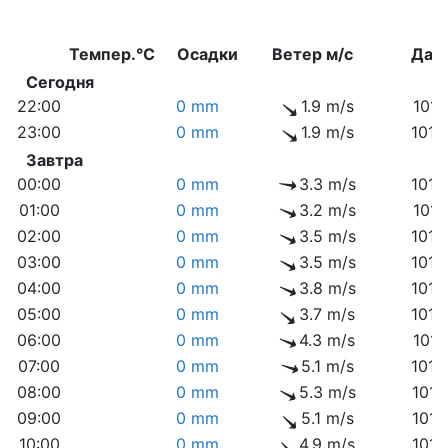
Темпер.°C
Осадки
Ветер м/с
Дав
Сегодня
22:00
0 mm
1.9 m/s
1011
23:00
0 mm
1.9 m/s
1012
Завтра
00:00
0 mm
3.3 m/s
1012
01:00
0 mm
3.2 m/s
1013
02:00
0 mm
3.5 m/s
1013
03:00
0 mm
3.5 m/s
1013
04:00
0 mm
3.8 m/s
1014
05:00
0 mm
3.7 m/s
1015
06:00
0 mm
4.3 m/s
1016
07:00
0 mm
5.1 m/s
1016
08:00
0 mm
5.3 m/s
1017
09:00
0 mm
5.1 m/s
1017
10:00
0 mm
4.9 m/s
1017