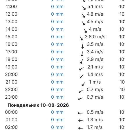
11:00
0 mm
5.1 m/s
1016
12:00
0 mm
4.8 m/s
1016
13:00
0 mm
4.5 m/s
1016
14:00
0 mm
4 m/s
1015
15:00
0 mm
3.8.0 m/s
1015
16:00
0 mm
3.5 m/s
1014
17:00
0 mm
3.4 m/s
1014
18:00
0 mm
2.9 m/s
1014
19:00
0 mm
2.1 m/s
1014
20:00
0 mm
1.4 m/s
1014
21:00
0 mm
1 m/s
1015
22:00
0 mm
0.7 m/s
1015
23:00
0 mm
0.7 m/s
1015
Понедельник 10-08-2026
00:00
0 mm
0.5 m/s
1015
01:00
0 mm
1.3 m/s
1015
02:00
0 mm
1.7 m/s
1015