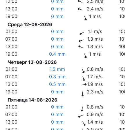
12:00
0 mm
2.5 m/s
1012
13:00
0 mm
2.4 m/s
1011
19:00
0 mm
1 m/s
1008
Среда 12-08-2026
01:00
0 mm
1.1 m/s
1009
07:00
0 mm
1.3 m/s
1010
13:00
0 mm
1.3 m/s
1006
19:00
0.4 mm
1 m/s
1004
Четверг 13-08-2026
01:00
1.5 mm
0.8 m/s
1008
07:00
0.3 mm
1.7 m/s
1011
13:00
0.5 mm
1.9 m/s
1009
19:00
0 mm
2.3 m/s
1009
Пятница 14-08-2026
01:00
0 mm
0.8 m/s
1011
07:00
0 mm
0.9 m/s
1013
13:00
0 mm
1.4 m/s
1011
19:00
0 mm
2.0 m/s
1010