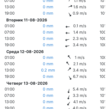
07:00
0 mm
1.1 m/s
1012
13:00
0 mm
1.6 m/s
1012
19:00
0 mm
0.9 m/s
1011
Вторник 11-08-2026
01:00
0 mm
0.1 m/s
1010
07:00
0 mm
1.4 m/s
1009
13:00
0 mm
2.3 m/s
1009
19:00
0 mm
3.4 m/s
1007
Среда 12-08-2026
01:00
0 mm
1 m/s
1007
07:00
0 mm
2.1 m/s
1006
13:00
0.2 mm
3.4 m/s
1006
19:00
0 mm
6.7 m/s
1008
Четверг 13-08-2026
01:00
0 mm
5.4 m/s
1013
07:00
0 mm
3.3 m/s
1015
13:00
0 mm
4.1 m/s
1015
19:00
0 mm
4.0 m/s
1014