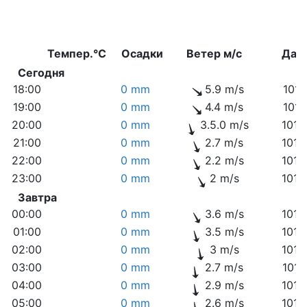
Темпер.°C
Осадки
Ветер м/с
Дав
Сегодня
18:00
0 mm
5.9 m/s
1011
19:00
0 mm
4.4 m/s
1011
20:00
0 mm
3.5.0 m/s
1012
21:00
0 mm
2.7 m/s
1012
22:00
0 mm
2.2 m/s
1013
23:00
0 mm
2 m/s
1013
Завтра
00:00
0 mm
3.6 m/s
1013
01:00
0 mm
3.5 m/s
1014
02:00
0 mm
3 m/s
1014
03:00
0 mm
2.7 m/s
1014
04:00
0 mm
2.9 m/s
1014
05:00
0 mm
2.6 m/s
1015