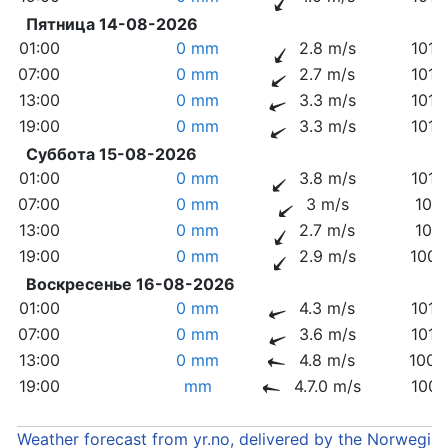
Пятница 14-08-2026
01:00
0 mm
2.8 m/s
1014
07:00
0 mm
2.7 m/s
1013
13:00
0 mm
3.3 m/s
1012
19:00
0 mm
3.3 m/s
1010
Суббота 15-08-2026
01:00
0 mm
3.8 m/s
1010
07:00
0 mm
3 m/s
1011
13:00
0 mm
2.7 m/s
1011
19:00
0 mm
2.9 m/s
1009
Воскресенье 16-08-2026
01:00
0 mm
4.3 m/s
1010
07:00
0 mm
3.6 m/s
1010
13:00
0 mm
4.8 m/s
1009
19:00
mm
4.7.0 m/s
1007
Weather forecast from yr.no, delivered by the Norwegia