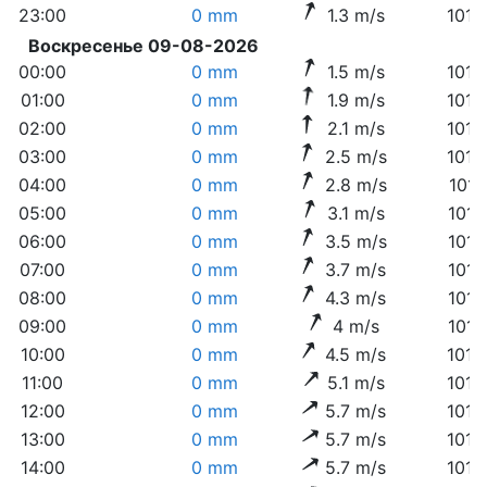
23:00
0 mm
1.3 m/s
1018
Воскресенье 09-08-2026
00:00
0 mm
1.5 m/s
1018
01:00
0 mm
1.9 m/s
1018
02:00
0 mm
2.1 m/s
1018
03:00
0 mm
2.5 m/s
1018
04:00
0 mm
2.8 m/s
1018
05:00
0 mm
3.1 m/s
1017
06:00
0 mm
3.5 m/s
1017
07:00
0 mm
3.7 m/s
1017
08:00
0 mm
4.3 m/s
1017
09:00
0 mm
4 m/s
1017
10:00
0 mm
4.5 m/s
1016
11:00
0 mm
5.1 m/s
1016
12:00
0 mm
5.7 m/s
1016
13:00
0 mm
5.7 m/s
1015
14:00
0 mm
5.7 m/s
1015