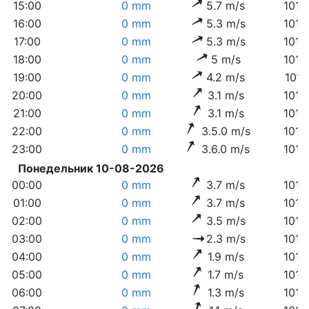
15:00
0 mm
5.7 m/s
1014
16:00
0 mm
5.3 m/s
1014
17:00
0 mm
5.3 m/s
1013
18:00
0 mm
5 m/s
1013
19:00
0 mm
4.2 m/s
1013
20:00
0 mm
3.1 m/s
1012
21:00
0 mm
3.1 m/s
1012
22:00
0 mm
3.5.0 m/s
1013
23:00
0 mm
3.6.0 m/s
1013
Понедельник 10-08-2026
00:00
0 mm
3.7 m/s
1012
01:00
0 mm
3.7 m/s
1012
02:00
0 mm
3.5 m/s
1012
03:00
0 mm
2.3 m/s
1012
04:00
0 mm
1.9 m/s
1012
05:00
0 mm
1.7 m/s
1012
06:00
0 mm
1.3 m/s
1012