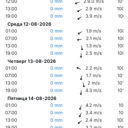
12:00
0 mm
2.9.0 m/s
1010
13:00
0 mm
2.9 m/s
1009
19:00
0 mm
3.9 m/s
1007
Среда 12-08-2026
01:00
0 mm
1.9 m/s
1007
07:00
0 mm
2.1 m/s
1007
13:00
0 mm
1.3 m/s
1007
19:00
0 mm
2.5 m/s
1007
Четверг 13-08-2026
01:00
0 mm
2.2 m/s
1009
07:00
0 mm
1.7 m/s
1010
13:00
0 mm
2 m/s
1010
19:00
0 mm
4.3 m/s
1010
Пятница 14-08-2026
01:00
0 mm
4.2 m/s
1011
07:00
0 mm
3.4 m/s
1011
13:00
0 mm
2.4 m/s
1009
19:00
0 mm
3.2 m/s
1007