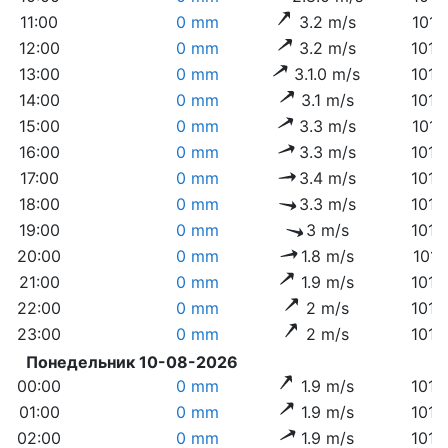
11:00
0 mm
3.2 m/s
1016
12:00
0 mm
3.2 m/s
1016
13:00
0 mm
3.1.0 m/s
1016
14:00
0 mm
3.1 m/s
1015
15:00
0 mm
3.3 m/s
1014
16:00
0 mm
3.3 m/s
1014
17:00
0 mm
3.4 m/s
1013
18:00
0 mm
3.3 m/s
1013
19:00
0 mm
3 m/s
1013
20:00
0 mm
1.8 m/s
1013
21:00
0 mm
1.9 m/s
1013
22:00
0 mm
2 m/s
1013
23:00
0 mm
2 m/s
1013
Понедельник 10-08-2026
00:00
0 mm
1.9 m/s
1013
01:00
0 mm
1.9 m/s
1013
02:00
0 mm
1.9 m/s
1013