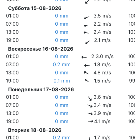
Суббота 15-08-2026
01:00
0 mm
3.5 m/s
1007
07:00
0 mm
2.2 m/s
1007
13:00
0 mm
2.4 m/s
1006
19:00
0 mm
2.1 m/s
1004
Воскресенье 16-08-2026
01:00
0 mm
2.3.0 m/s
1005
07:00
0.2 mm
1.8 m/s
1004
13:00
0 mm
4.8 m/s
1001
19:00
0.1 mm
1.5 m/s
998.
Понедельник 17-08-2026
01:00
0 mm
3.6 m/s
1000
07:00
0 mm
3.4 m/s
1002
13:00
0 mm
3.9 m/s
1003
19:00
0 mm
4.1 m/s
1003
Вторник 18-08-2026
01:00
0.2 mm
1.7 m/s
1004