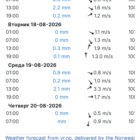
13:00
2.2 mm
1.6 m/s
1006
19:00
0.2 mm
1.2 m/s
1009
Вторник 18-08-2026
01:00
0 mm
1.1 m/s
1010
07:00
0 mm
1.3 m/s
1011
13:00
0.3 mm
1.9 m/s
1006
19:00
0.1 mm
1.3.0 m/s
1005
Среда 19-08-2026
01:00
0.9 mm
0.8 m/s
1007
07:00
0.2 mm
1.0 m/s
1008
13:00
2.1 mm
3.3 m/s
1003
19:00
0 mm
1.7 m/s
1007
Четверг 20-08-2026
01:00
0 mm
0.5 m/s
1010
07:00
mm
0.9 m/s
1012
Weather forecast from yr.no, delivered by the Norwegia