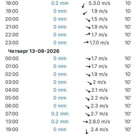
18:00
0.2 mm
5.3.0 m/s
1011
19:00
0 mm
1.9 m/s
1011
20:00
0 mm
1.5 m/s
1012
21:00
0 mm
1.9 m/s
1013
22:00
0 mm
1.7 m/s
1013
23:00
0 mm
1.7.0 m/s
1014
Четверг 13-08-2026
00:00
0 mm
1.7 m/s
1014
01:00
0 mm
1.7 m/s
1014
02:00
0 mm
1.9 m/s
1014
03:00
0 mm
2 m/s
1014
04:00
0 mm
2.1 m/s
1014
05:00
0 mm
2.2 m/s
1014
06:00
0 mm
2.3 m/s
1015
07:00
0.2 mm
2.7 m/s
1015
13:00
0.2 mm
2.6.0 m/s
1012
19:00
0 mm
2.4 m/s
1012