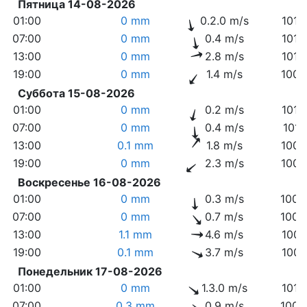
Пятница 14-08-2026
01:00
0 mm
0.2.0 m/s
1015
07:00
0 mm
0.4 m/s
1015
13:00
0 mm
2.8 m/s
1010
19:00
0 mm
1.4 m/s
1009
Суббота 15-08-2026
01:00
0 mm
0.2 m/s
1012
07:00
0 mm
0.4 m/s
1012
13:00
0.1 mm
1.8 m/s
1006
19:00
0 mm
2.3 m/s
1006
Воскресенье 16-08-2026
01:00
0 mm
0.3 m/s
1009
07:00
0 mm
0.7 m/s
1009
13:00
1.1 mm
4.6 m/s
1005
19:00
0.1 mm
3.7 m/s
1008
Понедельник 17-08-2026
01:00
0 mm
1.3.0 m/s
1010
07:00
0.3 mm
0.9 m/s
1009