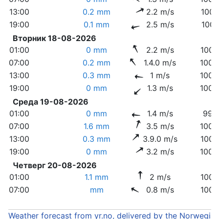
13:00
0.2 mm
2.2 m/s
1001
19:00
0.1 mm
2.5 m/s
1004
Вторник 18-08-2026
01:00
0 mm
2.2 m/s
1004
07:00
0.2 mm
1.4.0 m/s
1005
13:00
0.3 mm
1 m/s
1003
19:00
0 mm
1.3 m/s
1000
Среда 19-08-2026
01:00
0 mm
1.4 m/s
999.
07:00
1.6 mm
3.5 m/s
1000
13:00
0.3 mm
3.9.0 m/s
1004
19:00
0 mm
3.2 m/s
1005
Четверг 20-08-2026
01:00
1.1 mm
2 m/s
1006
07:00
mm
0.8 m/s
1006
Weather forecast from yr.no, delivered by the Norwegia