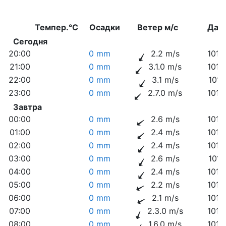
Темпер.°C
Осадки
Ветер м/с
Дав
Сегодня
20:00
0 mm
2.2 m/s
1013
21:00
0 mm
3.1.0 m/s
1014
22:00
0 mm
3.1 m/s
1014
23:00
0 mm
2.7.0 m/s
1014
Завтра
00:00
0 mm
2.6 m/s
1013
01:00
0 mm
2.4 m/s
1013
02:00
0 mm
2.4 m/s
1013
03:00
0 mm
2.6 m/s
1013
04:00
0 mm
2.4 m/s
1012
05:00
0 mm
2.2 m/s
1012
06:00
0 mm
2.1 m/s
1012
07:00
0 mm
2.3.0 m/s
1013
08:00
0 mm
1.6.0 m/s
1013