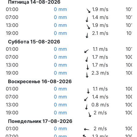
Пятница 14-08-2026
01:00
0 mm
1.9 m/s
1012
07:00
0 mm
1.4 m/s
1013
13:00
0 mm
1.9 m/s
1012
19:00
0 mm
2.1 m/s
1011
Суббота 15-08-2026
01:00
0 mm
1.1 m/s
1010
07:00
0 mm
1.7 m/s
1009
13:00
0 mm
1.7 m/s
1007
19:00
0 mm
2.3 m/s
1007
Воскресенье 16-08-2026
01:00
0 mm
1.1 m/s
1006
07:00
0 mm
1.4 m/s
1006
13:00
0 mm
0.8 m/s
1003
19:00
0 mm
2 m/s
1003
Понедельник 17-08-2026
01:00
0 mm
2 m/s
1002
07:00
0 mm
1.3 m/s
1002