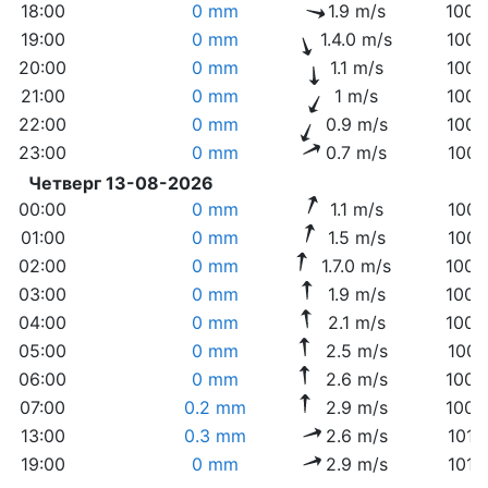
18:00
0 mm
1.9 m/s
1005
19:00
0 mm
1.4.0 m/s
1006
20:00
0 mm
1.1 m/s
1006
21:00
0 mm
1 m/s
1006
22:00
0 mm
0.9 m/s
1006
23:00
0 mm
0.7 m/s
1007
Четверг 13-08-2026
00:00
0 mm
1.1 m/s
1007
01:00
0 mm
1.5 m/s
1007
02:00
0 mm
1.7.0 m/s
1008
03:00
0 mm
1.9 m/s
1008
04:00
0 mm
2.1 m/s
1008
05:00
0 mm
2.5 m/s
1009
06:00
0 mm
2.6 m/s
1009
07:00
0.2 mm
2.9 m/s
1009
13:00
0.3 mm
2.6 m/s
1010
19:00
0 mm
2.9 m/s
1010