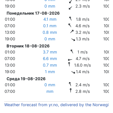
19:00
0 mm
2.3 m/s
1003
Понедельник 17-08-2026
01:00
4.1 mm
1.8 m/s
1000
07:00
0.1 mm
4.6 m/s
1000
13:00
0.8 mm
3.2 m/s
1000
19:00
0 mm
1.3 m/s
1002
Вторник 18-08-2026
01:00
3.7 mm
1 m/s
1001
07:00
6.6 mm
4.7 m/s
1003
13:00
0.7 mm
1.6.0 m/s
1000
19:00
1 mm
1.4 m/s
1001
Среда 19-08-2026
01:00
0 mm
2.4 m/s
1002
07:00
mm
2.8 m/s
1003
Weather forecast from yr.no, delivered by the Norwegia