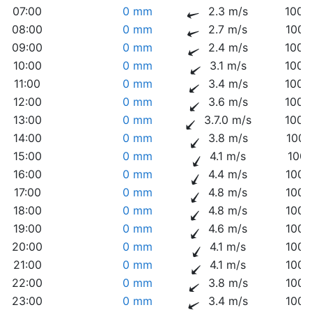
07:00
0 mm
2.3 m/s
1009
08:00
0 mm
2.7 m/s
1009
09:00
0 mm
2.4 m/s
1009
10:00
0 mm
3.1 m/s
1009
11:00
0 mm
3.4 m/s
1008
12:00
0 mm
3.6 m/s
1008
13:00
0 mm
3.7.0 m/s
1008
14:00
0 mm
3.8 m/s
1007
15:00
0 mm
4.1 m/s
1007
16:00
0 mm
4.4 m/s
1006
17:00
0 mm
4.8 m/s
1006
18:00
0 mm
4.8 m/s
1006
19:00
0 mm
4.6 m/s
1006
20:00
0 mm
4.1 m/s
1006
21:00
0 mm
4.1 m/s
1006
22:00
0 mm
3.8 m/s
1006
23:00
0 mm
3.4 m/s
1006