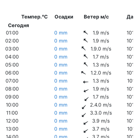
Темпер.°C
Осадки
Ветер м/с
Дав
Сегодня
01:00
0 mm
1.9 m/s
1014
02:00
0 mm
1.9 m/s
1014
03:00
0 mm
1.9.0 m/s
1014
04:00
0 mm
1.7 m/s
1013
05:00
0 mm
1.3 m/s
1013
06:00
0 mm
1.2.0 m/s
1014
07:00
0 mm
1.3 m/s
1014
08:00
0 mm
1.9 m/s
1014
09:00
0 mm
1.7 m/s
1014
10:00
0 mm
2.4.0 m/s
1014
11:00
0 mm
3.3.0 m/s
1014
12:00
0 mm
3.9 m/s
1013
13:00
0 mm
3.7 m/s
1013
14:00
0 mm
3.7 m/s
1012