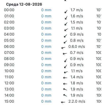
Среда 12-08-2026
00:00
0 mm
1.7 m/s
1012
01:00
0 mm
1.6 m/s
1012
02:00
0 mm
1.5 m/s
1011
03:00
0 mm
1.1 m/s
1011
04:00
0 mm
0.9 m/s
1011
05:00
0 mm
0.8 m/s
1010
06:00
0 mm
0.6.0 m/s
1010
07:00
0 mm
0.7 m/s
1009
08:00
0 mm
0.9 m/s
1009
09:00
0 mm
0.9 m/s
1009
10:00
0 mm
1.1 m/s
1009
11:00
0 mm
1.4 m/s
1008
12:00
0 mm
1.8 m/s
1008
13:00
0 mm
1.9 m/s
1007
14:00
0 mm
1.9 m/s
1007
15:00
0 mm
2.2.0 m/s
1007