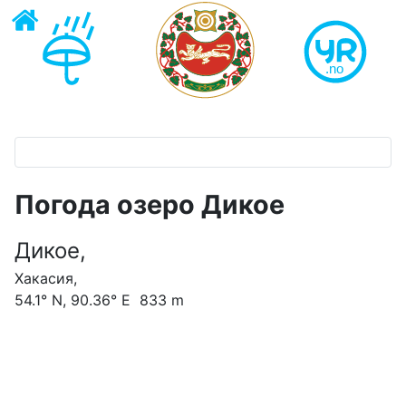
Погода озеро Дикое
Дикое,
Хакасия,
54.1° N, 90.36° E 833 m