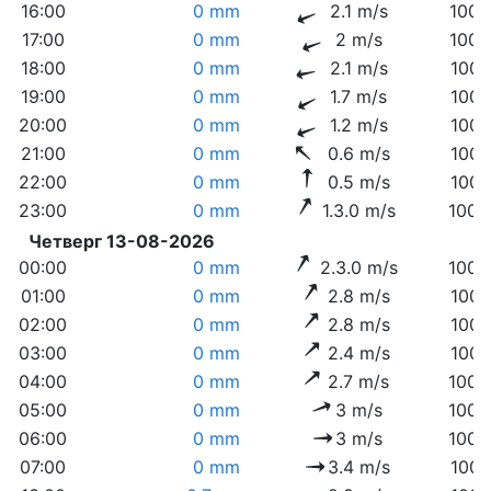
16:00
0 mm
2.1 m/s
1006
17:00
0 mm
2 m/s
1006
18:00
0 mm
2.1 m/s
1007
19:00
0 mm
1.7 m/s
1007
20:00
0 mm
1.2 m/s
1007
21:00
0 mm
0.6 m/s
1008
22:00
0 mm
0.5 m/s
1007
23:00
0 mm
1.3.0 m/s
1008
Четверг 13-08-2026
00:00
0 mm
2.3.0 m/s
1008
01:00
0 mm
2.8 m/s
1007
02:00
0 mm
2.8 m/s
1007
03:00
0 mm
2.4 m/s
1007
04:00
0 mm
2.7 m/s
1008
05:00
0 mm
3 m/s
1008
06:00
0 mm
3 m/s
1008
07:00
0 mm
3.4 m/s
1009