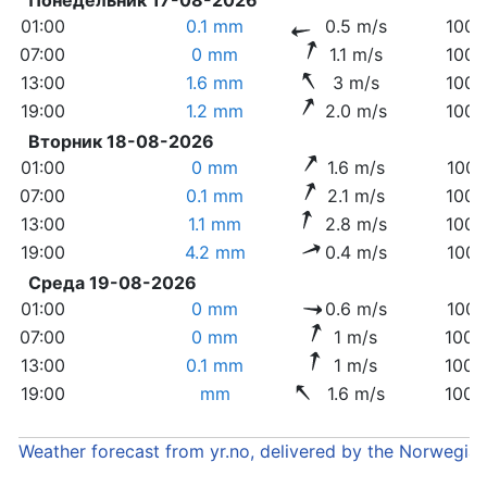
01:00
0.1 mm
0.5 m/s
1006
07:00
0 mm
1.1 m/s
1004
13:00
1.6 mm
3 m/s
1002
19:00
1.2 mm
2.0 m/s
1004
Вторник 18-08-2026
01:00
0 mm
1.6 m/s
1005
07:00
0.1 mm
2.1 m/s
1006
13:00
1.1 mm
2.8 m/s
1006
19:00
4.2 mm
0.4 m/s
1007
Среда 19-08-2026
01:00
0 mm
0.6 m/s
1009
07:00
0 mm
1 m/s
1009
13:00
0.1 mm
1 m/s
1008
19:00
mm
1.6 m/s
1008
Weather forecast from yr.no, delivered by the Norwegia