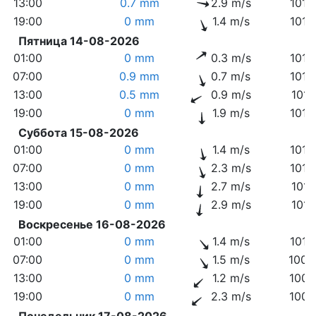
13:00
0.7 mm
2.9 m/s
1010
19:00
0 mm
1.4 m/s
1012
Пятница 14-08-2026
01:00
0 mm
0.3 m/s
1013
07:00
0.9 mm
0.7 m/s
1013
13:00
0.5 mm
0.9 m/s
1013
19:00
0 mm
1.9 m/s
1013
Суббота 15-08-2026
01:00
0 mm
1.4 m/s
1013
07:00
0 mm
2.3 m/s
1013
13:00
0 mm
2.7 m/s
1011
19:00
0 mm
2.9 m/s
1011
Воскресенье 16-08-2026
01:00
0 mm
1.4 m/s
1010
07:00
0 mm
1.5 m/s
1009
13:00
0 mm
1.2 m/s
1006
19:00
0 mm
2.3 m/s
1006
Понедельник 17-08-2026