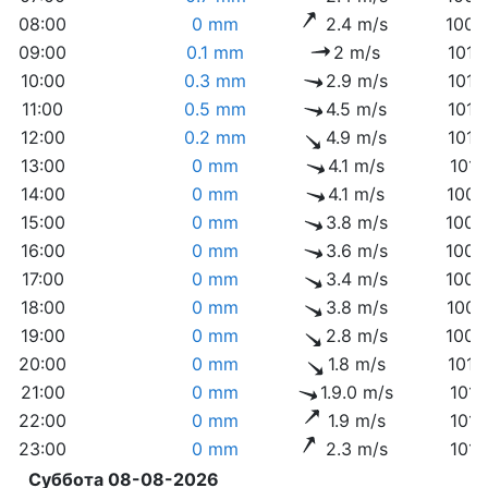
08:00
0 mm
2.4 m/s
1009
09:00
0.1 mm
2 m/s
1010
10:00
0.3 mm
2.9 m/s
1010
11:00
0.5 mm
4.5 m/s
1010
12:00
0.2 mm
4.9 m/s
1010
13:00
0 mm
4.1 m/s
1010
14:00
0 mm
4.1 m/s
1009
15:00
0 mm
3.8 m/s
1009
16:00
0 mm
3.6 m/s
1009
17:00
0 mm
3.4 m/s
1009
18:00
0 mm
3.8 m/s
1009
19:00
0 mm
2.8 m/s
1009
20:00
0 mm
1.8 m/s
1010
21:00
0 mm
1.9.0 m/s
1011
22:00
0 mm
1.9 m/s
1011
23:00
0 mm
2.3 m/s
1011
Суббота 08-08-2026