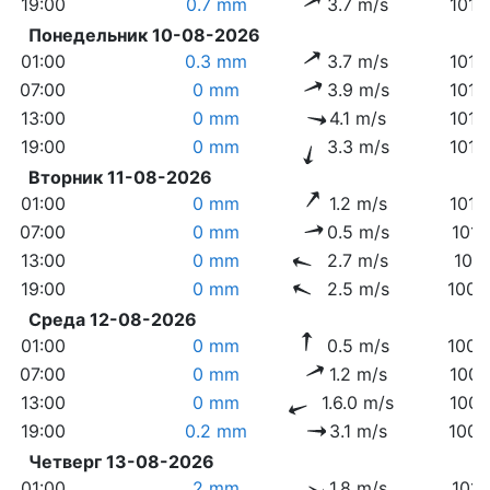
19:00
0.7 mm
3.7 m/s
1013
Понедельник 10-08-2026
01:00
0.3 mm
3.7 m/s
1013
07:00
0 mm
3.9 m/s
1013
13:00
0 mm
4.1 m/s
1012
19:00
0 mm
3.3 m/s
1012
Вторник 11-08-2026
01:00
0 mm
1.2 m/s
1013
07:00
0 mm
0.5 m/s
1013
13:00
0 mm
2.7 m/s
1011
19:00
0 mm
2.5 m/s
1009
Среда 12-08-2026
01:00
0 mm
0.5 m/s
1009
07:00
0 mm
1.2 m/s
1009
13:00
0 mm
1.6.0 m/s
1007
19:00
0.2 mm
3.1 m/s
1006
Четверг 13-08-2026
01:00
2 mm
1.8 m/s
1011