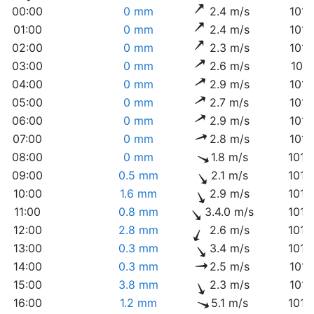
00:00
0 mm
2.4 m/s
1011
01:00
0 mm
2.4 m/s
1011
02:00
0 mm
2.3 m/s
1011
03:00
0 mm
2.6 m/s
1011
04:00
0 mm
2.9 m/s
1011
05:00
0 mm
2.7 m/s
1011
06:00
0 mm
2.9 m/s
1011
07:00
0 mm
2.8 m/s
1011
08:00
0 mm
1.8 m/s
1012
09:00
0.5 mm
2.1 m/s
1012
10:00
1.6 mm
2.9 m/s
1012
11:00
0.8 mm
3.4.0 m/s
1013
12:00
2.8 mm
2.6 m/s
1012
13:00
0.3 mm
3.4 m/s
1012
14:00
0.3 mm
2.5 m/s
1011
15:00
3.8 mm
2.3 m/s
1011
16:00
1.2 mm
5.1 m/s
1013