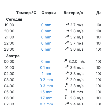
Темпер.°C
Осадки
Ветер м/с
Дав
Сегодня
19:00
0 mm
2.7 m/s
1006
20:00
0 mm
2.8 m/s
1006
21:00
0 mm
3.2 m/s
1007
22:00
0 mm
3.7 m/s
1008
23:00
0 mm
3.0 m/s
1008
Завтра
00:00
0 mm
3.2.0 m/s
1008
01:00
0.1 mm
3.6 m/s
1007
02:00
1 mm
3.3 m/s
1008
03:00
0.2 mm
2.9 m/s
1008
04:00
0.3 mm
2.3 m/s
1008
05:00
1.5 mm
1.8 m/s
1008
06:00
1.7 mm
2.8 m/s
1009
07:00
0.7 mm
2.4 m/s
1009