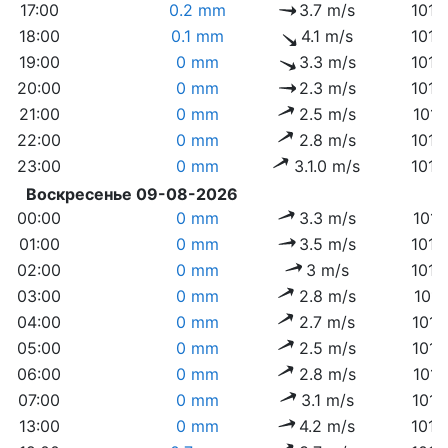
17:00
0.2 mm
3.7 m/s
1013
18:00
0.1 mm
4.1 m/s
1013
19:00
0 mm
3.3 m/s
1013
20:00
0 mm
2.3 m/s
1014
21:00
0 mm
2.5 m/s
1015
22:00
0 mm
2.8 m/s
1015
23:00
0 mm
3.1.0 m/s
1016
Воскресенье 09-08-2026
00:00
0 mm
3.3 m/s
1016
01:00
0 mm
3.5 m/s
1016
02:00
0 mm
3 m/s
1016
03:00
0 mm
2.8 m/s
1017
04:00
0 mm
2.7 m/s
1017
05:00
0 mm
2.5 m/s
1017
06:00
0 mm
2.8 m/s
1017
07:00
0 mm
3.1 m/s
1017
13:00
0 mm
4.2 m/s
1015