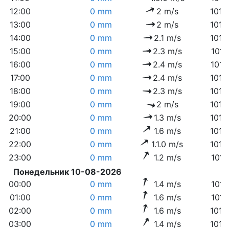
12:00
0 mm
2 m/s
1016
13:00
0 mm
2 m/s
1016
14:00
0 mm
2.1 m/s
1015
15:00
0 mm
2.3 m/s
1015
16:00
0 mm
2.4 m/s
1014
17:00
0 mm
2.4 m/s
1014
18:00
0 mm
2.3 m/s
1013
19:00
0 mm
2 m/s
1013
20:00
0 mm
1.3 m/s
1013
21:00
0 mm
1.6 m/s
1013
22:00
0 mm
1.1.0 m/s
1014
23:00
0 mm
1.2 m/s
1014
Понедельник 10-08-2026
00:00
0 mm
1.4 m/s
1014
01:00
0 mm
1.6 m/s
1014
02:00
0 mm
1.6 m/s
1013
03:00
0 mm
1.4 m/s
1013