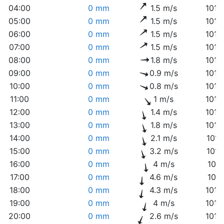
04:00
0 mm
1.5 m/s
1013
05:00
0 mm
1.5 m/s
1013
06:00
0 mm
1.5 m/s
1013
07:00
0 mm
1.5 m/s
1013
08:00
0 mm
1.8 m/s
1013
09:00
0 mm
0.9 m/s
1013
10:00
0 mm
0.8 m/s
1013
11:00
0 mm
1 m/s
1013
12:00
0 mm
1.4 m/s
1012
13:00
0 mm
1.8 m/s
1012
14:00
0 mm
2.1 m/s
1011
15:00
0 mm
3.2 m/s
1011
16:00
0 mm
4 m/s
1011
17:00
0 mm
4.6 m/s
1011
18:00
0 mm
4.3 m/s
1010
19:00
0 mm
4 m/s
1010
20:00
0 mm
2.6 m/s
1010