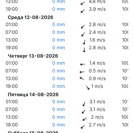
13:00
0 mm
4.8 m/s
1009
19:00
0 mm
3.9 m/s
1007
Среда 12-08-2026
01:00
0 mm
2.8 m/s
1007
07:00
0 mm
2.4 m/s
1007
13:00
0 mm
1.6 m/s
1007
19:00
0 mm
2.8 m/s
1007
Четверг 13-08-2026
01:00
0 mm
1.4 m/s
1009
07:00
0 mm
0.5 m/s
1010
13:00
0 mm
0.9 m/s
1010
19:00
0 mm
1 m/s
1009
Пятница 14-08-2026
01:00
0 mm
3.1 m/s
1010
07:00
0 mm
3.1 m/s
1010
13:00
0 mm
2 m/s
1009
19:00
0 mm
2.7 m/s
1007
Суббота 15-08-2026