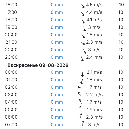
16:00
0 mm
4.5 m/s
1015
17:00
0 mm
4.4 m/s
1015
18:00
0 mm
4.1 m/s
1015
19:00
0 mm
3 m/s
1016
20:00
0 mm
1.6 m/s
1016
21:00
0 mm
2.3 m/s
1017
22:00
0 mm
3 m/s
1017
23:00
0 mm
2.4 m/s
1018
Воскресенье 09-08-2026
00:00
0 mm
2.1 m/s
1018
01:00
0 mm
1.8 m/s
1018
02:00
0 mm
1.7 m/s
1018
03:00
0 mm
2.2 m/s
1018
04:00
0 mm
1.7 m/s
1018
05:00
0 mm
1.6 m/s
1018
06:00
0 mm
2.3 m/s
1018
07:00
0 mm
3 m/s
1018