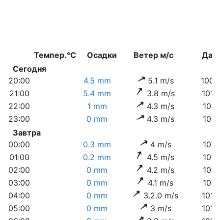
Темпер.°C
Осадки
Ветер м/с
Дав
Сегодня
20:00
4.5 mm
5.1 m/s
1009
21:00
5.4 mm
3.8 m/s
1010
22:00
1 mm
4.3 m/s
1011
23:00
0 mm
4.3 m/s
1011
Завтра
00:00
0.3 mm
4 m/s
1011
01:00
0.2 mm
4.5 m/s
1011
02:00
0 mm
4.2 m/s
1011
03:00
0 mm
4.1 m/s
1012
04:00
0 mm
3.2.0 m/s
1012
05:00
0 mm
3 m/s
1012