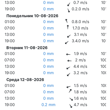
13:00
0 mm
0.7 m/s
1017
19:00
0 mm
0.2.0 m/s
1015
Понедельник 10-08-2026
01:00
0 mm
0.8.0 m/s
1015
07:00
0 mm
1.7.0 m/s
1014
13:00
0 mm
3.1 m/s
1012
19:00
0 mm
3.4.0 m/s
1011
Вторник 11-08-2026
01:00
0 mm
1.9 m/s
1010
07:00
0 mm
2 m/s
1009
13:00
0 mm
4.4 m/s
1009
19:00
0 mm
3.2 m/s
1007
Среда 12-08-2026
01:00
0 mm
1.5 m/s
1007
07:00
0 mm
1.8 m/s
1007
13:00
0 mm
1.6 m/s
1008
19:00
0.2 mm
4.7 m/s
1009