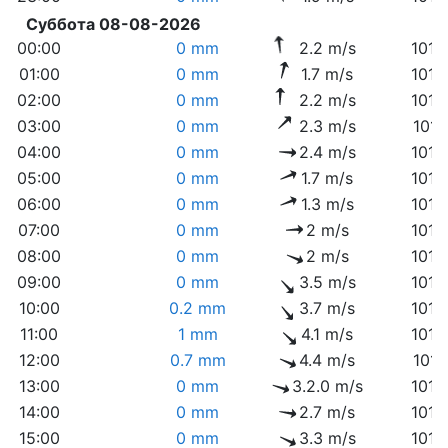
Суббота 08-08-2026
00:00
0 mm
2.2 m/s
1012
01:00
0 mm
1.7 m/s
1012
02:00
0 mm
2.2 m/s
1012
03:00
0 mm
2.3 m/s
1012
04:00
0 mm
2.4 m/s
1012
05:00
0 mm
1.7 m/s
1012
06:00
0 mm
1.3 m/s
1013
07:00
0 mm
2 m/s
1013
08:00
0 mm
2 m/s
1014
09:00
0 mm
3.5 m/s
1014
10:00
0.2 mm
3.7 m/s
1015
11:00
1 mm
4.1 m/s
1015
12:00
0.7 mm
4.4 m/s
1016
13:00
0 mm
3.2.0 m/s
1016
14:00
0 mm
2.7 m/s
1015
15:00
0 mm
3.3 m/s
1015