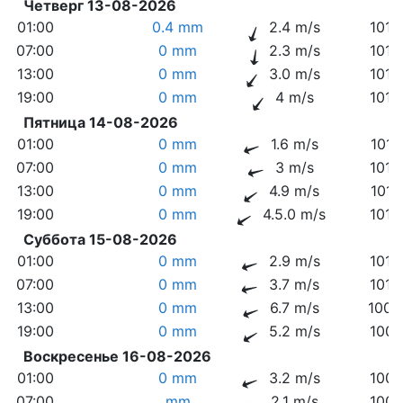
Четверг 13-08-2026
01:00
0.4 mm
2.4 m/s
1012
07:00
0 mm
2.3 m/s
1013
13:00
0 mm
3.0 m/s
1014
19:00
0 mm
4 m/s
1013
Пятница 14-08-2026
01:00
0 mm
1.6 m/s
1014
07:00
0 mm
3 m/s
1015
13:00
0 mm
4.9 m/s
1014
19:00
0 mm
4.5.0 m/s
1014
Суббота 15-08-2026
01:00
0 mm
2.9 m/s
1013
07:00
0 mm
3.7 m/s
1012
13:00
0 mm
6.7 m/s
1009
19:00
0 mm
5.2 m/s
1007
Воскресенье 16-08-2026
01:00
0 mm
3.2 m/s
1007
07:00
mm
2.1 m/s
1007