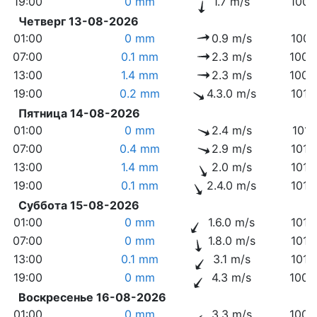
19:00
0 mm
1.7 m/s
1006
Четверг 13-08-2026
01:00
0 mm
0.9 m/s
1007
07:00
0.1 mm
2.3 m/s
1008
13:00
1.4 mm
2.3 m/s
1008
19:00
0.2 mm
4.3.0 m/s
1010
Пятница 14-08-2026
01:00
0 mm
2.4 m/s
1011
07:00
0.4 mm
2.9 m/s
1012
13:00
1.4 mm
2.0 m/s
1012
19:00
0.1 mm
2.4.0 m/s
1012
Суббота 15-08-2026
01:00
0 mm
1.6.0 m/s
1012
07:00
0 mm
1.8.0 m/s
1012
13:00
0.1 mm
3.1 m/s
1010
19:00
0 mm
4.3 m/s
1009
Воскресенье 16-08-2026
01:00
0 mm
3.3 m/s
1009