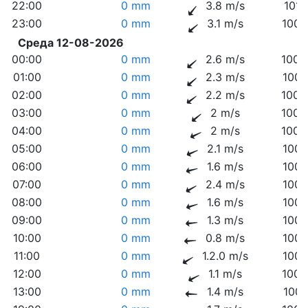
22:00
0 mm
3.8 m/s
1010
23:00
0 mm
3.1 m/s
1009
Среда 12-08-2026
00:00
0 mm
2.6 m/s
1009
01:00
0 mm
2.3 m/s
1009
02:00
0 mm
2.2 m/s
1008
03:00
0 mm
2 m/s
1008
04:00
0 mm
2 m/s
1008
05:00
0 mm
2.1 m/s
1007
06:00
0 mm
1.6 m/s
1007
07:00
0 mm
2.4 m/s
1007
08:00
0 mm
1.6 m/s
1007
09:00
0 mm
1.3 m/s
1007
10:00
0 mm
0.8 m/s
1007
11:00
0 mm
1.2.0 m/s
1007
12:00
0 mm
1.1 m/s
1006
13:00
0 mm
1.4 m/s
1006