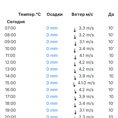
Темпер.°C
Осадки
Ветер м/с
Дав
Сегодня
07:00
0 mm
3.3 m/s
1015
08:00
0 mm
3.2 m/s
1015
09:00
0 mm
3.1 m/s
1016
10:00
0 mm
3.4 m/s
1016
11:00
0 mm
4.1 m/s
1017
12:00
0 mm
4.2 m/s
1017
13:00
0 mm
4.2 m/s
1017
14:00
0 mm
3.9 m/s
1017
15:00
0 mm
4.1.0 m/s
1017
16:00
0 mm
4.2 m/s
1016
17:00
0 mm
3.9 m/s
1017
18:00
0 mm
3.4 m/s
1017
19:00
0 mm
3.1 m/s
1017
20:00
0 mm
2.3 m/s
1017