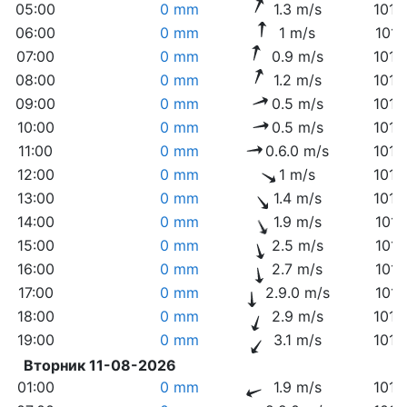
05:00
0 mm
1.3 m/s
1012
06:00
0 mm
1 m/s
1013
07:00
0 mm
0.9 m/s
1013
08:00
0 mm
1.2 m/s
1013
09:00
0 mm
0.5 m/s
1013
10:00
0 mm
0.5 m/s
1013
11:00
0 mm
0.6.0 m/s
1013
12:00
0 mm
1 m/s
1012
13:00
0 mm
1.4 m/s
1012
14:00
0 mm
1.9 m/s
1011
15:00
0 mm
2.5 m/s
1011
16:00
0 mm
2.7 m/s
1011
17:00
0 mm
2.9.0 m/s
1011
18:00
0 mm
2.9 m/s
1010
19:00
0 mm
3.1 m/s
1010
Вторник 11-08-2026
01:00
0 mm
1.9 m/s
1010