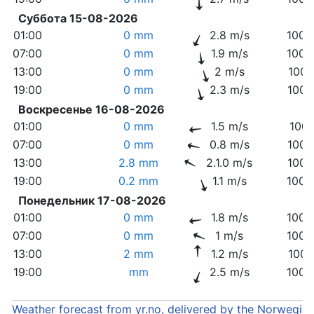
Суббота 15-08-2026
01:00
0 mm
2.8 m/s
1008
07:00
0 mm
1.9 m/s
1008
13:00
0 mm
2 m/s
1007
19:00
0 mm
2.3 m/s
1006
Воскресенье 16-08-2026
01:00
0 mm
1.5 m/s
1007
07:00
0 mm
0.8 m/s
1006
13:00
2.8 mm
2.1.0 m/s
1004
19:00
0.2 mm
1.1 m/s
1003
Понедельник 17-08-2026
01:00
0 mm
1.8 m/s
1003
07:00
0 mm
1 m/s
1003
13:00
2 mm
1.2 m/s
1003
19:00
mm
2.5 m/s
1003
Weather forecast from yr.no, delivered by the Norwegia