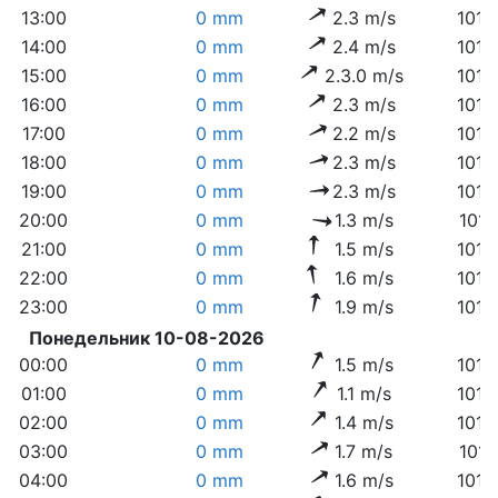
13:00
0 mm
2.3 m/s
1016
14:00
0 mm
2.4 m/s
1015
15:00
0 mm
2.3.0 m/s
1015
16:00
0 mm
2.3 m/s
1014
17:00
0 mm
2.2 m/s
1013
18:00
0 mm
2.3 m/s
1013
19:00
0 mm
2.3 m/s
1013
20:00
0 mm
1.3 m/s
1013
21:00
0 mm
1.5 m/s
1013
22:00
0 mm
1.6 m/s
1013
23:00
0 mm
1.9 m/s
1013
Понедельник 10-08-2026
00:00
0 mm
1.5 m/s
1013
01:00
0 mm
1.1 m/s
1013
02:00
0 mm
1.4 m/s
1013
03:00
0 mm
1.7 m/s
1013
04:00
0 mm
1.6 m/s
1012