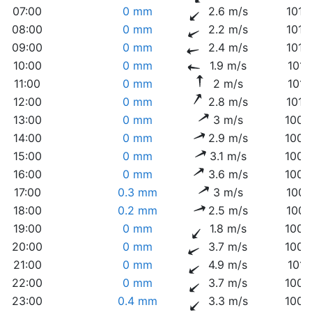
07:00
0 mm
2.6 m/s
1012
08:00
0 mm
2.2 m/s
1012
09:00
0 mm
2.4 m/s
1012
10:00
0 mm
1.9 m/s
1011
11:00
0 mm
2 m/s
1011
12:00
0 mm
2.8 m/s
1010
13:00
0 mm
3 m/s
1009
14:00
0 mm
2.9 m/s
1009
15:00
0 mm
3.1 m/s
1008
16:00
0 mm
3.6 m/s
1008
17:00
0.3 mm
3 m/s
1007
18:00
0.2 mm
2.5 m/s
1008
19:00
0 mm
1.8 m/s
1008
20:00
0 mm
3.7 m/s
1009
21:00
0 mm
4.9 m/s
1010
22:00
0 mm
3.7 m/s
1008
23:00
0.4 mm
3.3 m/s
1008