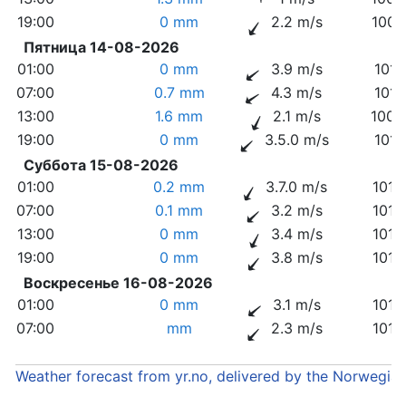
19:00
0 mm
2.2 m/s
1009
Пятница 14-08-2026
01:00
0 mm
3.9 m/s
1011
07:00
0.7 mm
4.3 m/s
1011
13:00
1.6 mm
2.1 m/s
1009
19:00
0 mm
3.5.0 m/s
1011
Суббота 15-08-2026
01:00
0.2 mm
3.7.0 m/s
1013
07:00
0.1 mm
3.2 m/s
1014
13:00
0 mm
3.4 m/s
1013
19:00
0 mm
3.8 m/s
1013
Воскресенье 16-08-2026
01:00
0 mm
3.1 m/s
1014
07:00
mm
2.3 m/s
1014
Weather forecast from yr.no, delivered by the Norwegia