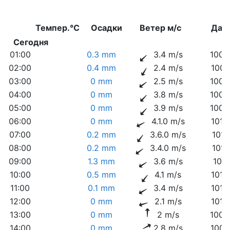
Темпер.°C
Осадки
Ветер м/с
Дав
Сегодня
01:00
0.3 mm
3.4 m/s
1008
02:00
0.4 mm
2.4 m/s
1009
03:00
0 mm
2.5 m/s
1009
04:00
0 mm
3.8 m/s
1008
05:00
0 mm
3.9 m/s
1008
06:00
0 mm
4.1.0 m/s
1010
07:00
0.2 mm
3.6.0 m/s
1011
08:00
0.2 mm
3.4.0 m/s
1011
09:00
1.3 mm
3.6 m/s
1011
10:00
0.5 mm
4.1 m/s
1010
11:00
0.1 mm
3.4 m/s
1010
12:00
0 mm
2.1 m/s
1010
13:00
0 mm
2 m/s
1009
14:00
0 mm
2.8 m/s
1009