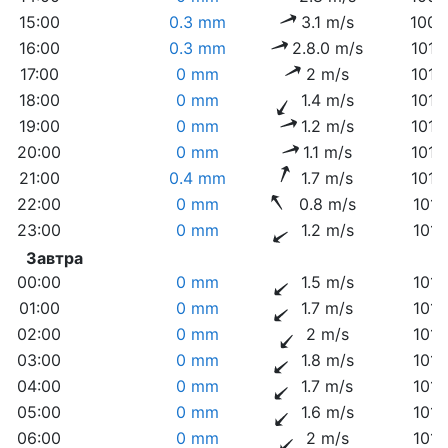
15:00
0.3 mm
3.1 m/s
1009
16:00
0.3 mm
2.8.0 m/s
1010
17:00
0 mm
2 m/s
1010
18:00
0 mm
1.4 m/s
1010
19:00
0 mm
1.2 m/s
1010
20:00
0 mm
1.1 m/s
1010
21:00
0.4 mm
1.7 m/s
1010
22:00
0 mm
0.8 m/s
1011
23:00
0 mm
1.2 m/s
1011
Завтра
00:00
0 mm
1.5 m/s
1011
01:00
0 mm
1.7 m/s
1011
02:00
0 mm
2 m/s
1011
03:00
0 mm
1.8 m/s
1011
04:00
0 mm
1.7 m/s
1011
05:00
0 mm
1.6 m/s
1011
06:00
0 mm
2 m/s
1011