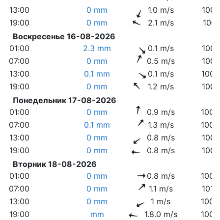
13:00
0 mm
1.0 m/s
1007
19:00
0 mm
2.1 m/s
1007
Воскресенье 16-08-2026
01:00
2.3 mm
0.1 m/s
1007
07:00
0 mm
0.5 m/s
1007
13:00
0.1 mm
0.1 m/s
1006
19:00
0 mm
1.2 m/s
1007
Понедельник 17-08-2026
01:00
0 mm
0.9 m/s
1008
07:00
0.1 mm
1.3 m/s
1009
13:00
0 mm
0.8 m/s
1007
19:00
0 mm
0.8 m/s
1007
Вторник 18-08-2026
01:00
0 mm
0.8 m/s
1009
07:00
0 mm
1.1 m/s
1010
13:00
0 mm
1 m/s
1009
19:00
mm
1.8.0 m/s
1008