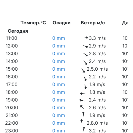
Темпер.°C
Осадки
Ветер м/с
Дав
Сегодня
11:00
0 mm
3.3 m/s
1018
12:00
0 mm
2.9 m/s
1017
13:00
0 mm
2.8 m/s
1016
14:00
0 mm
2.4 m/s
1015
15:00
0 mm
2.5.0 m/s
1015
16:00
0 mm
2.2 m/s
1014
17:00
0 mm
1.9 m/s
1014
18:00
0 mm
1.8 m/s
1014
19:00
0 mm
2.4 m/s
1013
20:00
0 mm
2.6 m/s
1013
21:00
0 mm
1.9 m/s
1013
22:00
0 mm
2.8.0 m/s
1013
23:00
0 mm
3.2 m/s
1012