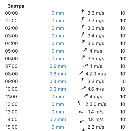
Завтра
00:00
0 mm
3.3 m/s
1012
01:00
0 mm
3.3 m/s
1012
02:00
0 mm
3.3 m/s
1012
03:00
0 mm
3.4 m/s
1012
04:00
0 mm
3.6 m/s
1012
05:00
0 mm
4 m/s
1012
06:00
0 mm
3.5 m/s
1012
07:00
0.9 mm
4 m/s
1013
08:00
0.8 mm
4.2.0 m/s
1014
09:00
0.4 mm
3.3 m/s
1014
10:00
0.3 mm
4.6 m/s
1014
11:00
0 mm
4 m/s
1014
12:00
0 mm
2.3.0 m/s
1014
13:00
0 mm
1.4 m/s
1013
14:00
0.2 mm
1.8 m/s
1013
15:00
0 mm
2.2 m/s
1012