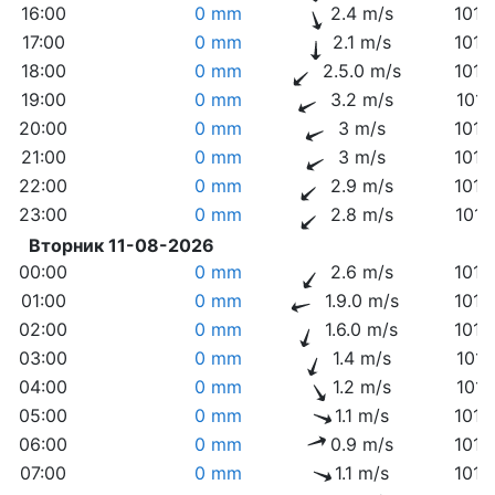
16:00
0 mm
2.4 m/s
1012
17:00
0 mm
2.1 m/s
1012
18:00
0 mm
2.5.0 m/s
1013
19:00
0 mm
3.2 m/s
1013
20:00
0 mm
3 m/s
1013
21:00
0 mm
3 m/s
1014
22:00
0 mm
2.9 m/s
1014
23:00
0 mm
2.8 m/s
1014
Вторник 11-08-2026
00:00
0 mm
2.6 m/s
1014
01:00
0 mm
1.9.0 m/s
1015
02:00
0 mm
1.6.0 m/s
1015
03:00
0 mm
1.4 m/s
1015
04:00
0 mm
1.2 m/s
1015
05:00
0 mm
1.1 m/s
1015
06:00
0 mm
0.9 m/s
1015
07:00
0 mm
1.1 m/s
1015