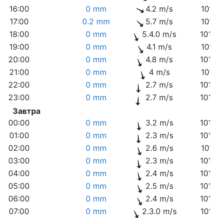
16:00
0 mm
4.2 m/s
1011
17:00
0.2 mm
5.7 m/s
1011
18:00
0 mm
5.4.0 m/s
1012
19:00
0 mm
4.1 m/s
1012
20:00
0 mm
4.8 m/s
1012
21:00
0 mm
4 m/s
1013
22:00
0 mm
2.7 m/s
1013
23:00
0 mm
2.7 m/s
1014
Завтра
00:00
0 mm
3.2 m/s
1014
01:00
0 mm
2.3 m/s
1014
02:00
0 mm
2.6 m/s
1015
03:00
0 mm
2.3 m/s
1015
04:00
0 mm
2.4 m/s
1015
05:00
0 mm
2.5 m/s
1015
06:00
0 mm
2.4 m/s
1016
07:00
0 mm
2.3.0 m/s
1017