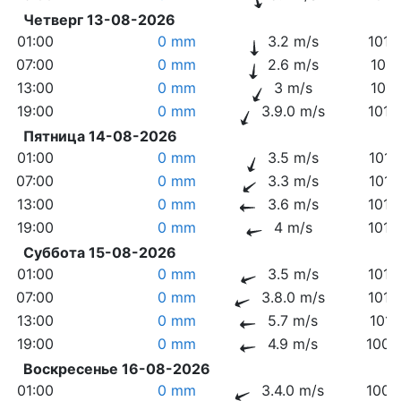
Четверг 13-08-2026
01:00
0 mm
3.2 m/s
1016
07:00
0 mm
2.6 m/s
1017
13:00
0 mm
3 m/s
1017
19:00
0 mm
3.9.0 m/s
1016
Пятница 14-08-2026
01:00
0 mm
3.5 m/s
1017
07:00
0 mm
3.3 m/s
1017
13:00
0 mm
3.6 m/s
1016
19:00
0 mm
4 m/s
1014
Суббота 15-08-2026
01:00
0 mm
3.5 m/s
1014
07:00
0 mm
3.8.0 m/s
1013
13:00
0 mm
5.7 m/s
1011
19:00
0 mm
4.9 m/s
1008
Воскресенье 16-08-2026
01:00
0 mm
3.4.0 m/s
1009