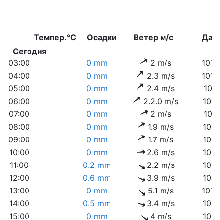
Темпер.°C
Осадки
Ветер м/с
Дав
Сегодня
03:00
0 mm
2 m/s
1010
04:00
0 mm
2.3 m/s
1010
05:00
0 mm
2.4 m/s
1011
06:00
0 mm
2.2.0 m/s
1011
07:00
0 mm
2 m/s
1011
08:00
0 mm
1.9 m/s
1011
09:00
0 mm
1.7 m/s
1011
10:00
0 mm
2.6 m/s
1011
11:00
0.2 mm
2.2 m/s
1011
12:00
0.6 mm
3.9 m/s
1011
13:00
0 mm
5.1 m/s
1012
14:00
0.5 mm
3.4 m/s
1011
15:00
0 mm
4 m/s
1011