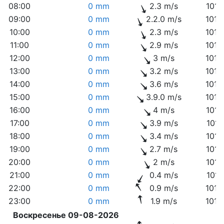
08:00
0 mm
2.3 m/s
1017
09:00
0 mm
2.2.0 m/s
1018
10:00
0 mm
2.3 m/s
1018
11:00
0 mm
2.9 m/s
1018
12:00
0 mm
3 m/s
1018
13:00
0 mm
3.2 m/s
1018
14:00
0 mm
3.6 m/s
1018
15:00
0 mm
3.9.0 m/s
1018
16:00
0 mm
4 m/s
1017
17:00
0 mm
3.9 m/s
1017
18:00
0 mm
3.4 m/s
1017
19:00
0 mm
2.7 m/s
1017
20:00
0 mm
2 m/s
1017
21:00
0 mm
0.4 m/s
1018
22:00
0 mm
0.9 m/s
1018
23:00
0 mm
1.9 m/s
1018
Воскресенье 09-08-2026