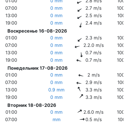
01:00
0 mm
2.8 m/s
1009
07:00
0 mm
2.7 m/s
1009
13:00
0 mm
2.5 m/s
1007
19:00
0 mm
2.4 m/s
1006
Воскресенье 16-08-2026
01:00
0 mm
2.3 m/s
1006
07:00
0 mm
2.2.0 m/s
1006
13:00
0 mm
0.7 m/s
1004
19:00
0 mm
0.7 m/s
1003
Понедельник 17-08-2026
01:00
0 mm
2 m/s
1002
07:00
0 mm
2.9 m/s
1001
13:00
0.9 mm
3.3 m/s
1000
19:00
0 mm
3.3 m/s
1002
Вторник 18-08-2026
01:00
0 mm
2.6.0 m/s
1003
07:00
mm
0.5 m/s
1004