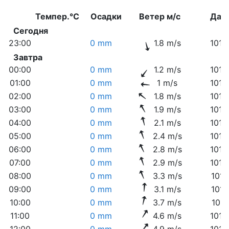
Темпер.°C
Осадки
Ветер м/с
Дав
Сегодня
23:00
0 mm
1.8 m/s
1018
Завтра
00:00
0 mm
1.2 m/s
1018
01:00
0 mm
1 m/s
1018
02:00
0 mm
1.8 m/s
1018
03:00
0 mm
1.9 m/s
1018
04:00
0 mm
2.1 m/s
1018
05:00
0 mm
2.4 m/s
1018
06:00
0 mm
2.8 m/s
1018
07:00
0 mm
2.9 m/s
1018
08:00
0 mm
3.3 m/s
1018
09:00
0 mm
3.1 m/s
1017
10:00
0 mm
3.7 m/s
1017
11:00
0 mm
4.6 m/s
1016
12:00
0 mm
4.9 m/s
1016