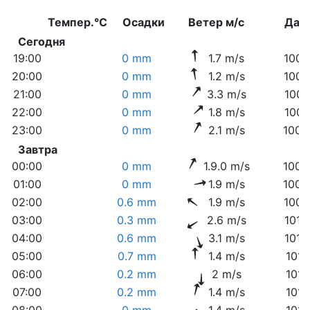
Темпер.°C
Осадки
Ветер м/с
Дав
Сегодня
19:00
0 mm
1.7 m/s
1006
20:00
0 mm
1.2 m/s
1006
21:00
0 mm
3.3 m/s
1007
22:00
0 mm
1.8 m/s
1008
23:00
0 mm
2.1 m/s
1008
Завтра
00:00
0 mm
1.9.0 m/s
1009
01:00
0 mm
1.9 m/s
1009
02:00
0.6 mm
1.9 m/s
1009
03:00
0.3 mm
2.6 m/s
1010
04:00
0.6 mm
3.1 m/s
1010
05:00
0.7 mm
1.4 m/s
1011
06:00
0.2 mm
2 m/s
1011
07:00
0.2 mm
1.4 m/s
1011
08:00
0 mm
1.4 m/s
1011