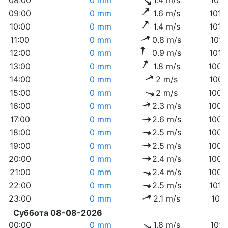
09:00
0 mm
1.6 m/s
1012
10:00
0 mm
1.4 m/s
1012
11:00
0 mm
0.8 m/s
1011
12:00
0 mm
0.9 m/s
1010
13:00
0 mm
1.8 m/s
1009
14:00
0 mm
2 m/s
1009
15:00
0 mm
2 m/s
1008
16:00
0 mm
2.3 m/s
1008
17:00
0 mm
2.6 m/s
1008
18:00
0 mm
2.5 m/s
1008
19:00
0 mm
2.5 m/s
1008
20:00
0 mm
2.4 m/s
1009
21:00
0 mm
2.4 m/s
1009
22:00
0 mm
2.5 m/s
1010
23:00
0 mm
2.1 m/s
1011
Суббота 08-08-2026
00:00
0 mm
1.8 m/s
1011