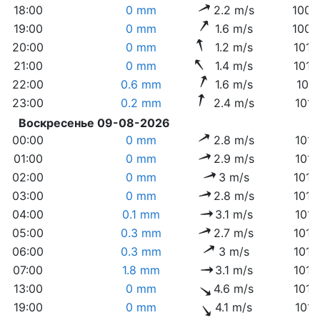
18:00
0 mm
2.2 m/s
1009
19:00
0 mm
1.6 m/s
1009
20:00
0 mm
1.2 m/s
1010
21:00
0 mm
1.4 m/s
1010
22:00
0.6 mm
1.6 m/s
1011
23:00
0.2 mm
2.4 m/s
1011
Воскресенье 09-08-2026
00:00
0 mm
2.8 m/s
1011
01:00
0 mm
2.9 m/s
1011
02:00
0 mm
3 m/s
1012
03:00
0 mm
2.8 m/s
1012
04:00
0.1 mm
3.1 m/s
1013
05:00
0.3 mm
2.7 m/s
1013
06:00
0.3 mm
3 m/s
1014
07:00
1.8 mm
3.1 m/s
1014
13:00
0 mm
4.6 m/s
1013
19:00
0 mm
4.1 m/s
1016