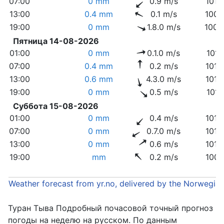
07:00
0 mm
0.9 m/s
1010
13:00
0.4 mm
0.1 m/s
1006
19:00
0 mm
1.8.0 m/s
1008
Пятница 14-08-2026
01:00
0 mm
0.1.0 m/s
1011
07:00
0.4 mm
0.2 m/s
1013
13:00
0.6 mm
4.3.0 m/s
1012
19:00
0 mm
0.5 m/s
1011
Суббота 15-08-2026
01:00
0 mm
0.4 m/s
1013
07:00
0 mm
0.7.0 m/s
1015
13:00
0 mm
0.6 m/s
1010
19:00
mm
0.2 m/s
1007
Weather forecast from yr.no, delivered by the Norwegia
Туран Тыва Подробный почасовой точный прогноз
погоды на неделю на русском. По данным