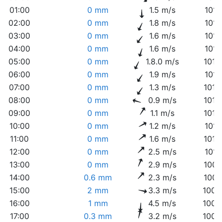
01:00
0 mm
1.5 m/s
1011
02:00
0 mm
1.8 m/s
1011
03:00
0 mm
1.6 m/s
1011
04:00
0 mm
1.6 m/s
1011
05:00
0 mm
1.8.0 m/s
1012
06:00
0 mm
1.9 m/s
1012
07:00
0 mm
1.3 m/s
1012
08:00
0 mm
0.9 m/s
1012
09:00
0 mm
1.1 m/s
1012
10:00
0 mm
1.2 m/s
1011
11:00
0 mm
1.6 m/s
1010
12:00
0 mm
2.5 m/s
1010
13:00
0 mm
2.9 m/s
1009
14:00
0.6 mm
2.3 m/s
1008
15:00
2 mm
3.3 m/s
1008
16:00
1 mm
4.5 m/s
1009
17:00
0.3 mm
3.2 m/s
1009