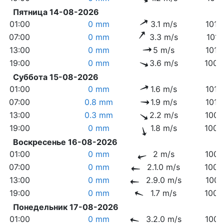
Пятница 14-08-2026
01:00
0 mm
3.1 m/s
1012
07:00
0 mm
3.3 m/s
1012
13:00
0 mm
5 m/s
1010
19:00
0 mm
3.6 m/s
1009
Суббота 15-08-2026
01:00
0 mm
1.6 m/s
1010
07:00
0.8 mm
1.9 m/s
1010
13:00
0.3 mm
2.2 m/s
1009
19:00
0 mm
1.8 m/s
1009
Воскресенье 16-08-2026
01:00
0 mm
2 m/s
1009
07:00
0 mm
2.1.0 m/s
1009
13:00
0 mm
2.9.0 m/s
1007
19:00
0 mm
1.7 m/s
1005
Понедельник 17-08-2026
01:00
0 mm
3.2.0 m/s
1006