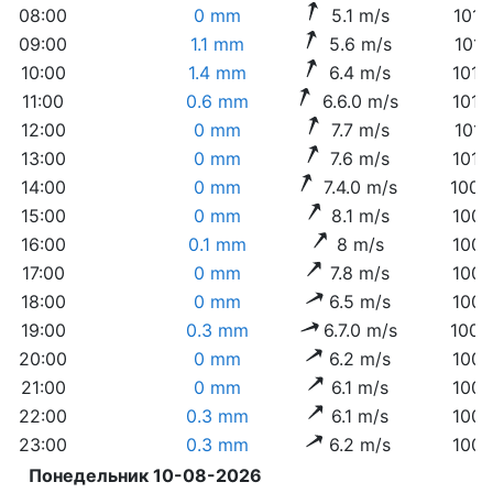
08:00
0 mm
5.1 m/s
1014
09:00
1.1 mm
5.6 m/s
1014
10:00
1.4 mm
6.4 m/s
1013
11:00
0.6 mm
6.6.0 m/s
1013
12:00
0 mm
7.7 m/s
1011
13:00
0 mm
7.6 m/s
1010
14:00
0 mm
7.4.0 m/s
1009
15:00
0 mm
8.1 m/s
1008
16:00
0.1 mm
8 m/s
1007
17:00
0 mm
7.8 m/s
1007
18:00
0 mm
6.5 m/s
1007
19:00
0.3 mm
6.7.0 m/s
1008
20:00
0 mm
6.2 m/s
1007
21:00
0 mm
6.1 m/s
1007
22:00
0.3 mm
6.1 m/s
1007
23:00
0.3 mm
6.2 m/s
1007
Понедельник 10-08-2026