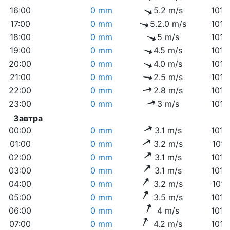
16:00
0 mm
5.2 m/s
1012
17:00
0 mm
5.2.0 m/s
1013
18:00
0 mm
5 m/s
1013
19:00
0 mm
4.5 m/s
1013
20:00
0 mm
4.0 m/s
1014
21:00
0 mm
2.5 m/s
1014
22:00
0 mm
2.8 m/s
1015
23:00
0 mm
3 m/s
1015
Завтра
00:00
0 mm
3.1 m/s
1015
01:00
0 mm
3.2 m/s
1016
02:00
0 mm
3.1 m/s
1016
03:00
0 mm
3.1 m/s
1016
04:00
0 mm
3.2 m/s
1016
05:00
0 mm
3.5 m/s
1015
06:00
0 mm
4 m/s
1015
07:00
0 mm
4.2 m/s
1015