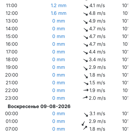
11:00
1.2 mm
4.1 m/s
1014
12:00
1.6 mm
4.8 m/s
1015
13:00
0 mm
4.9 m/s
1015
14:00
0 mm
4.7 m/s
1014
15:00
0 mm
4.7 m/s
1014
16:00
0 mm
4.7 m/s
1015
17:00
0 mm
4.4 m/s
1015
18:00
0 mm
3.4 m/s
1015
19:00
0 mm
2.9 m/s
1015
20:00
0 mm
1.8 m/s
1016
21:00
0 mm
1.5 m/s
1016
22:00
0 mm
1.9 m/s
1017
23:00
0 mm
2.0 m/s
1018
Воскресенье 09-08-2026
00:00
0 mm
3.1 m/s
1018
01:00
0 mm
2.9 m/s
1018
07:00
0 mm
1.8 m/s
1019