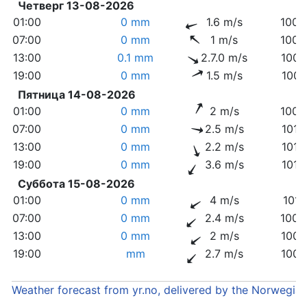
Четверг 13-08-2026
01:00
0 mm
1.6 m/s
1005
07:00
0 mm
1 m/s
1005
13:00
0.1 mm
2.7.0 m/s
1006
19:00
0 mm
1.5 m/s
1007
Пятница 14-08-2026
01:00
0 mm
2 m/s
1009
07:00
0 mm
2.5 m/s
1012
13:00
0 mm
2.2 m/s
1012
19:00
0 mm
3.6 m/s
1010
Суббота 15-08-2026
01:00
0 mm
4 m/s
1011
07:00
0 mm
2.4 m/s
1009
13:00
0 mm
2 m/s
1006
19:00
mm
2.7 m/s
1003
Weather forecast from yr.no, delivered by the Norwegia