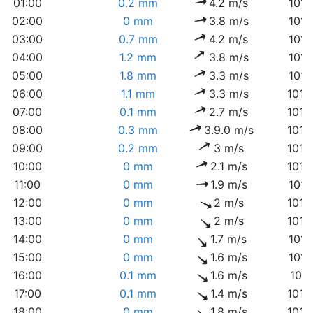
01:00
0.2 mm
4.2 m/s
1011
02:00
0 mm
3.8 m/s
1011
03:00
0.7 mm
4.2 m/s
1011
04:00
1.2 mm
3.8 m/s
1011
05:00
1.8 mm
3.3 m/s
1012
06:00
1.1 mm
3.3 m/s
1012
07:00
0.1 mm
2.7 m/s
1012
08:00
0.3 mm
3.9.0 m/s
1013
09:00
0.2 mm
3 m/s
1013
10:00
0 mm
2.1 m/s
1013
11:00
0 mm
1.9 m/s
1013
12:00
0 mm
2 m/s
1012
13:00
0 mm
2 m/s
1012
14:00
0 mm
1.7 m/s
1011
15:00
0 mm
1.6 m/s
1011
16:00
0.1 mm
1.6 m/s
1011
17:00
0.1 mm
1.4 m/s
1010
18:00
0 mm
1.8 m/s
1010