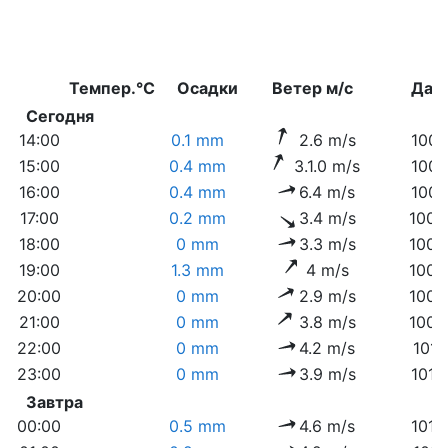
Темпер.°C
Осадки
Ветер м/с
Дав
Сегодня
14:00
0.1 mm
2.6 m/s
1007
15:00
0.4 mm
3.1.0 m/s
1007
16:00
0.4 mm
6.4 m/s
1007
17:00
0.2 mm
3.4 m/s
1008
18:00
0 mm
3.3 m/s
1008
19:00
1.3 mm
4 m/s
1008
20:00
0 mm
2.9 m/s
1009
21:00
0 mm
3.8 m/s
1009
22:00
0 mm
4.2 m/s
1010
23:00
0 mm
3.9 m/s
1010
Завтра
00:00
0.5 mm
4.6 m/s
1010