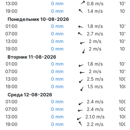
13:00
0 mm
0.8 m/s
1019
19:00
0 mm
1.4 m/s
1017
Понедельник 10-08-2026
01:00
0 mm
1.8 m/s
1016
07:00
0 mm
2.7 m/s
1015
13:00
0 mm
2 m/s
1013
19:00
0 mm
2 m/s
1011
Вторник 11-08-2026
01:00
0 mm
1.8 m/s
1010
07:00
0 mm
2 m/s
1010
13:00
0 mm
2.5 m/s
1009
19:00
0 mm
1.5 m/s
1007
Среда 12-08-2026
01:00
0 mm
2.4 m/s
1008
07:00
0 mm
2.4 m/s
1008
13:00
0 mm
2.1.0 m/s
1007
19:00
0 mm
2.2 m/s
1005