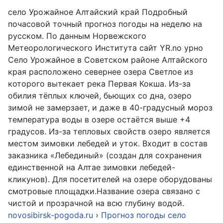
село Урожайное Алтайский край Подробный
почасовой точный прогноз погоды на неделю на
русском. По данным Норвежского
Метеорологического Института сайт YR.no урно
Село Урожайное в Советском районе Алтайского
края расположено севернее озера Светлое из
которого вытекает река Первая Кокша. Из-за
обилия тёплых ключей, бьющих со дна, озеро
зимой не замерзает, и даже в 40-градусный мороз
температура воды в озере остаётся выше +4
градусов. Из-за тепловых свойств озеро является
местом зимовки лебедей и уток. Входит в состав
заказника «Лебединый» (создан для сохранения
единственной на Алтае зимовки лебедей-
кликунов). Для посетителей на озере оборудованы
смотровые площадки.Название озера связано с
чистой и прозрачной на всю глубину водой.
novosibirsk-pogoda.ru
›
Прогноз погоды село