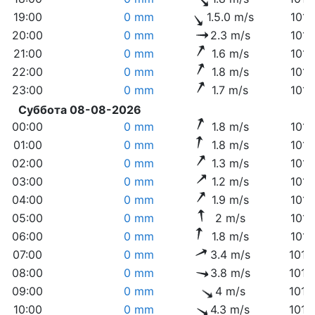
19:00
0 mm
1.5.0 m/s
1011
20:00
0 mm
2.3 m/s
1011
21:00
0 mm
1.6 m/s
1011
22:00
0 mm
1.8 m/s
1011
23:00
0 mm
1.7 m/s
1011
Суббота 08-08-2026
00:00
0 mm
1.8 m/s
1011
01:00
0 mm
1.8 m/s
1011
02:00
0 mm
1.3 m/s
1011
03:00
0 mm
1.2 m/s
1011
04:00
0 mm
1.9 m/s
1011
05:00
0 mm
2 m/s
1011
06:00
0 mm
1.8 m/s
1012
07:00
0 mm
3.4 m/s
1012
08:00
0 mm
3.8 m/s
1013
09:00
0 mm
4 m/s
1013
10:00
0 mm
4.3 m/s
1014