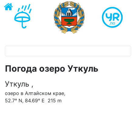
Погода озеро Уткуль
Уткуль ,
озеро в Алтайском крае,
52.7° N, 84.69° E 215 m