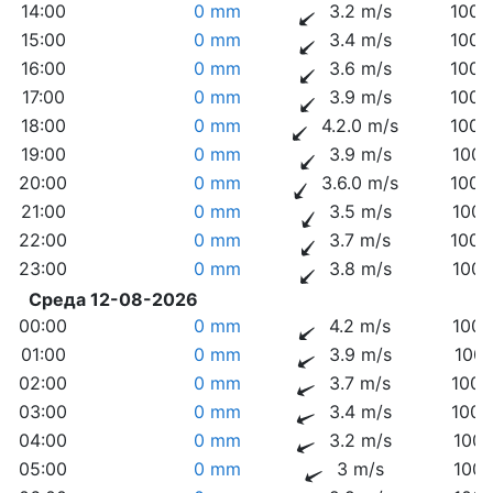
14:00
0 mm
3.2 m/s
1009
15:00
0 mm
3.4 m/s
1008
16:00
0 mm
3.6 m/s
1008
17:00
0 mm
3.9 m/s
1008
18:00
0 mm
4.2.0 m/s
1008
19:00
0 mm
3.9 m/s
1008
20:00
0 mm
3.6.0 m/s
1008
21:00
0 mm
3.5 m/s
1008
22:00
0 mm
3.7 m/s
1008
23:00
0 mm
3.8 m/s
1007
Среда 12-08-2026
00:00
0 mm
4.2 m/s
1007
01:00
0 mm
3.9 m/s
1007
02:00
0 mm
3.7 m/s
1006
03:00
0 mm
3.4 m/s
1006
04:00
0 mm
3.2 m/s
1006
05:00
0 mm
3 m/s
1006