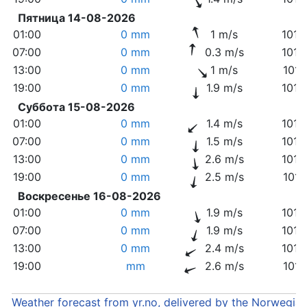
Пятница 14-08-2026
01:00
0 mm
1 m/s
1015
07:00
0 mm
0.3 m/s
1014
13:00
0 mm
1 m/s
1014
19:00
0 mm
1.9 m/s
1012
Суббота 15-08-2026
01:00
0 mm
1.4 m/s
1012
07:00
0 mm
1.5 m/s
1012
13:00
0 mm
2.6 m/s
1012
19:00
0 mm
2.5 m/s
1011
Воскресенье 16-08-2026
01:00
0 mm
1.9 m/s
1012
07:00
0 mm
1.9 m/s
1013
13:00
0 mm
2.4 m/s
1012
19:00
mm
2.6 m/s
1011
Weather forecast from yr.no, delivered by the Norwegia