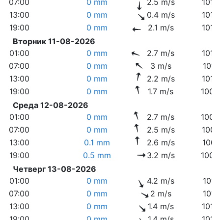
07:00
0 mm
2.5 m/s
1013
13:00
0 mm
0.4 m/s
1013
19:00
0 mm
2.1 m/s
1012
Вторник 11-08-2026
01:00
0 mm
2.7 m/s
1012
07:00
0 mm
3 m/s
1011
13:00
0 mm
2.2 m/s
1010
19:00
0 mm
1.7 m/s
1008
Среда 12-08-2026
01:00
0 mm
2.7 m/s
1008
07:00
0 mm
2.5 m/s
1007
13:00
0.1 mm
2.6 m/s
1006
19:00
0.5 mm
3.2 m/s
1005
Четверг 13-08-2026
01:00
0 mm
4.2 m/s
1012
07:00
0 mm
2 m/s
1015
13:00
0 mm
1.4 m/s
1015
19:00
0 mm
1.4 m/s
1014