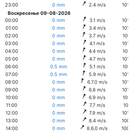
23:00
0 mm
2.4 m/s
1016
Воскресенье 09-08-2026
00:00
0 mm
3.1 m/s
1016
01:00
0 mm
3.4 m/s
1016
02:00
0 mm
3.7 m/s
1016
03:00
0 mm
4.1 m/s
1015
04:00
0 mm
4.4 m/s
1015
05:00
0 mm
4.7 m/s
1014
06:00
0.5 mm
5.1 m/s
1014
07:00
0.5 mm
5.9 m/s
1013
08:00
0 mm
6.7.0 m/s
1013
09:00
0 mm
6.8 m/s
1012
10:00
0 mm
6.9 m/s
1011
11:00
0 mm
7.7 m/s
1011
12:00
0 mm
7.9 m/s
1010
13:00
0 mm
8.4 m/s
1009
14:00
0 mm
8.6.0 m/s
1009