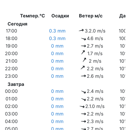
Темпер.°C
Осадки
Ветер м/с
Дав
Сегодня
17:00
0.3 mm
3.2.0 m/s
1009
18:00
0.3 mm
4.6 m/s
1009
19:00
0 mm
2.7 m/s
1010
20:00
0 mm
1.7 m/s
1010
21:00
0 mm
2 m/s
1010
22:00
0 mm
2.2 m/s
1010
23:00
0 mm
2.6 m/s
1011
Завтра
00:00
0 mm
2.4 m/s
1011
01:00
0 mm
2.2 m/s
1011
02:00
0 mm
2.1.0 m/s
1012
03:00
0 mm
2.2 m/s
1012
04:00
0 mm
2.3 m/s
1012
05:00
0 mm
2.7 m/s
1012