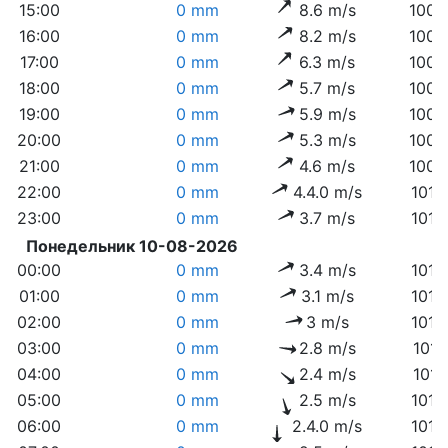
15:00
0 mm
8.6 m/s
1008
16:00
0 mm
8.2 m/s
1008
17:00
0 mm
6.3 m/s
1009
18:00
0 mm
5.7 m/s
1009
19:00
0 mm
5.9 m/s
1009
20:00
0 mm
5.3 m/s
1009
21:00
0 mm
4.6 m/s
1009
22:00
0 mm
4.4.0 m/s
1010
23:00
0 mm
3.7 m/s
1010
Понедельник 10-08-2026
00:00
0 mm
3.4 m/s
1010
01:00
0 mm
3.1 m/s
1010
02:00
0 mm
3 m/s
1010
03:00
0 mm
2.8 m/s
1011
04:00
0 mm
2.4 m/s
1011
05:00
0 mm
2.5 m/s
1012
06:00
0 mm
2.4.0 m/s
1013