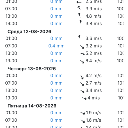
01:00
0 mm
2.5 m/s
1010
07:00
0 mm
3.9 m/s
1009
13:00
0 mm
4.8 m/s
1008
19:00
0 mm
3.8 m/s
1006
Среда 12-08-2026
01:00
0 mm
3.6 m/s
1005
07:00
0.4 mm
3.2 m/s
1006
13:00
0 mm
5.2 m/s
1007
19:00
0 mm
6.4 m/s
1009
Четверг 13-08-2026
01:00
0 mm
4.2 m/s
1012
07:00
0 mm
2.7 m/s
1014
13:00
0 mm
3.4 m/s
1014
19:00
0 mm
4 m/s
1014
Пятница 14-08-2026
01:00
0 mm
1.9 m/s
1014
07:00
0 mm
1.6 m/s
1014
13:00
0 mm
1.4 m/s
1013