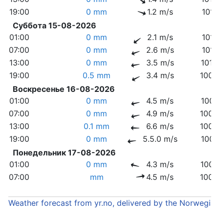
19:00
0 mm
1.2 m/s
1011
Суббота 15-08-2026
01:00
0 mm
2.1 m/s
1011
07:00
0 mm
2.6 m/s
1011
13:00
0 mm
3.5 m/s
1010
19:00
0.5 mm
3.4 m/s
1008
Воскресенье 16-08-2026
01:00
0 mm
4.5 m/s
1007
07:00
0 mm
4.9 m/s
1005
13:00
0.1 mm
6.6 m/s
1002
19:00
0 mm
5.5.0 m/s
1001
Понедельник 17-08-2026
01:00
0 mm
4.3 m/s
1000
07:00
mm
4.5 m/s
1003
Weather forecast from yr.no, delivered by the Norwegia