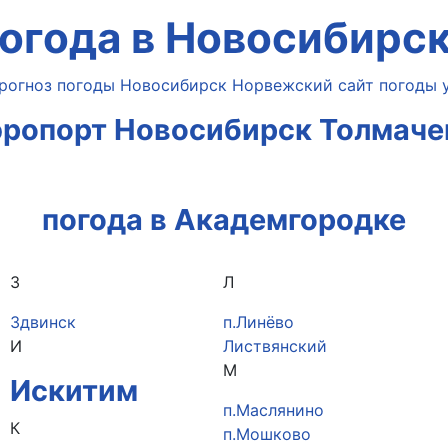
огода в Новосибирс
эропорт Новосибирск Толмаче
погода в Академгородке
З
Л
Здвинск
п.Линёво
И
Листвянский
М
Искитим
п.Маслянино
К
п.Мошково