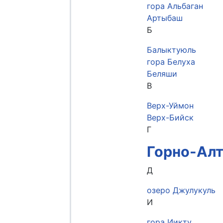
гора Альбаган
Артыбаш
Б
Балыктуюль
гора Белуха
Беляши
В
Верх-Уймон
Верх-Бийск
Г
Горно-Ал
Д
озеро Джулукуль
И
гора Иикту