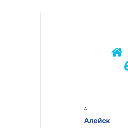
А
Алейск