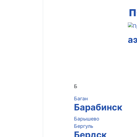
п
а
Б
Баган
Барабинск
Барышево
Бергуль
Бердск