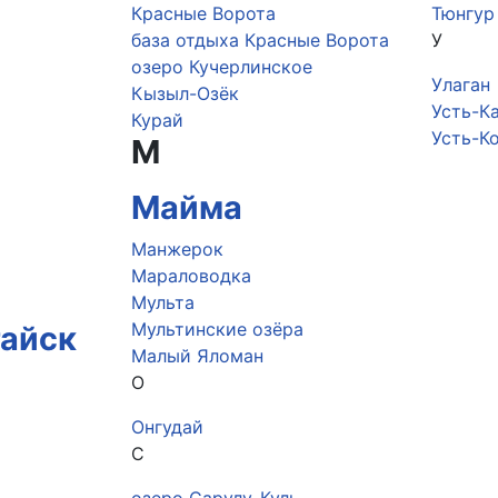
Красные Ворота
Тюнгур
база отдыха Красные Ворота
У
озеро Кучерлинское
Улаган
Кызыл-Озёк
Усть-К
Курай
Усть-К
М
Майма
Манжерок
Мараловодка
Мульта
Мультинские озёра
тайск
Малый Яломан
О
Онгудай
С
озеро Сарулу-Куль