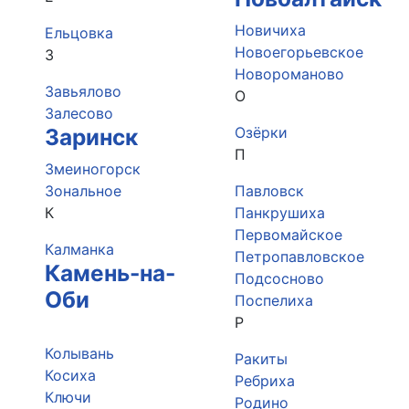
Новичиха
Ельцовка
Новоегорьевское
З
Новороманово
Завьялово
О
Залесово
Заринск
Озёрки
П
Змеиногорск
Зональное
Павловск
К
Панкрушиха
Первомайское
Калманка
Петропавловское
Камень-на-
Подсосново
Оби
Поспелиха
Р
Колывань
Ракиты
Косиха
Ребриха
Ключи
Родино