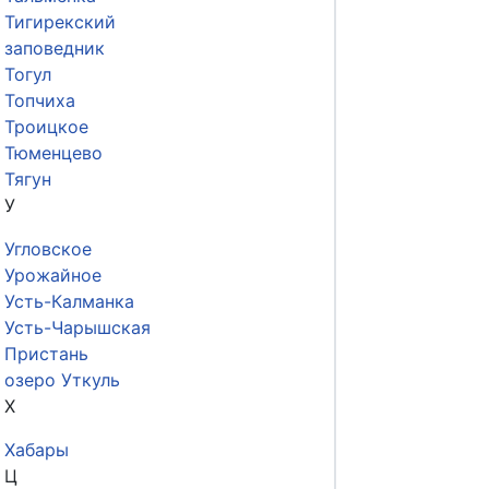
Тигирекский
заповедник
Тогул
Топчиха
Троицкое
Тюменцево
Тягун
У
Угловское
Урожайное
Усть-Калманка
Усть-Чарышская
Пристань
озеро Уткуль
Х
Хабары
Ц