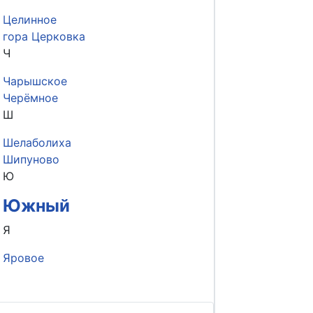
Целинное
гора Церковка
Ч
Чарышское
Черёмное
Ш
Шелаболиха
Шипуново
Ю
Южный
Я
Яровое