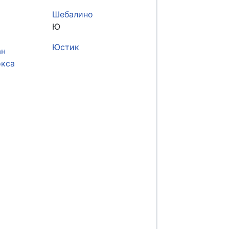
Шебалино
Ю
Юстик
ан
окса