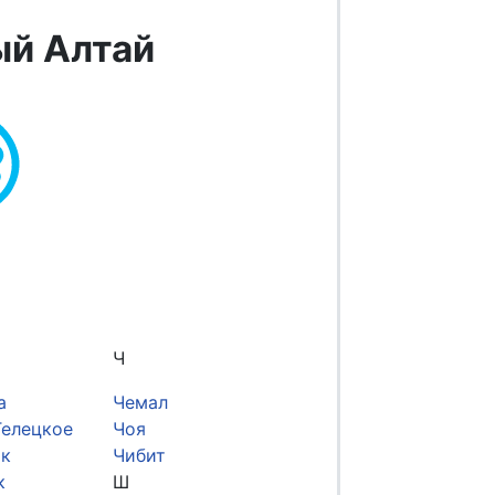
ый Алтай
Ч
а
Чемал
Телецкое
Чоя
к
Чибит
к
Ш