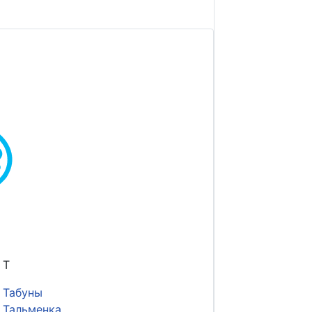
Т
Табуны
Тальменка