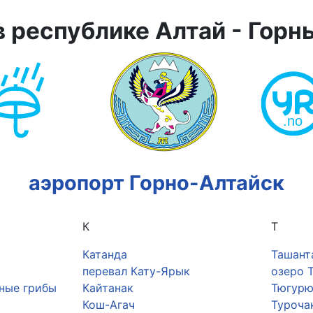
в республике Алтай - Горн
аэропорт Горно-Алтайск
К
Т
Катанда
Ташант
перевал Кату-Ярык
озеро 
ные грибы
Кайтанак
Тюгурю
Кош-Агач
Туроча