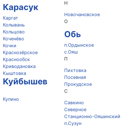
Н
Карасук
Новочановское
Каргат
О
Колывань
Кольцово
Обь
Коченёво
п.Ордынское
Кочки
c.Ояш
Краснозёрское
П
Краснообск
Криводановка
Пихтовка
Кыштовка
Посевная
Куйбышев
Прокудское
С
Купино
Савкино
Северное
Станционно-Ояшинский
п.Сузун