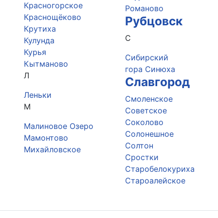
Красногорское
Романово
Краснощёково
Рубцовск
Крутиха
С
Кулунда
Курья
Сибирский
Кытманово
гора Синюха
Л
Славгород
Леньки
Смоленское
М
Советское
Соколово
Малиновое Озеро
Солонешное
Мамонтово
Солтон
Михайловское
Сростки
Старобелокуриха
Староалейское