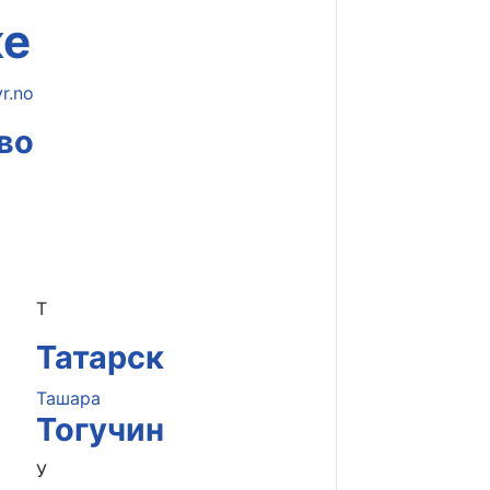
ке
во
Т
Татарск
Ташара
Тогучин
У