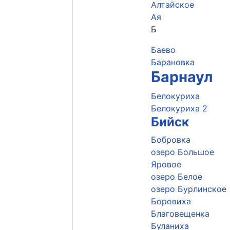
Алтайское
Ая
Б
Баево
Барановка
Барнаул
Белокуриха
Белокуриха 2
Бийск
Бобровка
озеро Большое
Яровое
озеро Белое
озеро Бурлинское
Боровиха
Благовещенка
Буланиха