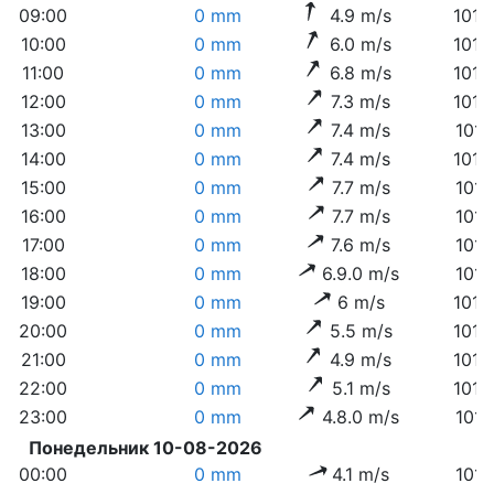
09:00
0 mm
4.9 m/s
1015
10:00
0 mm
6.0 m/s
1015
11:00
0 mm
6.8 m/s
1014
12:00
0 mm
7.3 m/s
1013
13:00
0 mm
7.4 m/s
1013
14:00
0 mm
7.4 m/s
1012
15:00
0 mm
7.7 m/s
1011
16:00
0 mm
7.7 m/s
1011
17:00
0 mm
7.6 m/s
1011
18:00
0 mm
6.9.0 m/s
1011
19:00
0 mm
6 m/s
1010
20:00
0 mm
5.5 m/s
1010
21:00
0 mm
4.9 m/s
1010
22:00
0 mm
5.1 m/s
1010
23:00
0 mm
4.8.0 m/s
1011
Понедельник 10-08-2026
00:00
0 mm
4.1 m/s
1011