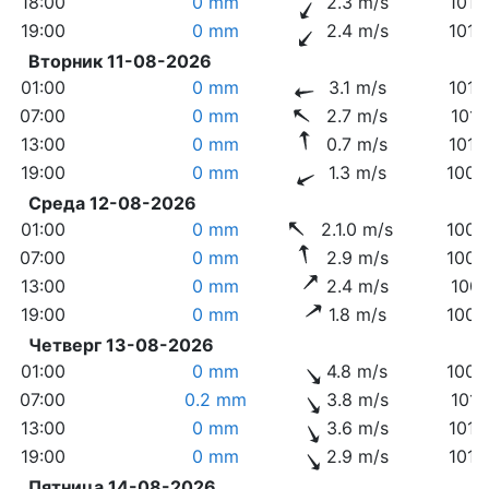
18:00
0 mm
2.3 m/s
1013
19:00
0 mm
2.4 m/s
1012
Вторник 11-08-2026
01:00
0 mm
3.1 m/s
1012
07:00
0 mm
2.7 m/s
1011
13:00
0 mm
0.7 m/s
1010
19:00
0 mm
1.3 m/s
1009
Среда 12-08-2026
01:00
0 mm
2.1.0 m/s
1009
07:00
0 mm
2.9 m/s
1008
13:00
0 mm
2.4 m/s
1007
19:00
0 mm
1.8 m/s
1005
Четверг 13-08-2026
01:00
0 mm
4.8 m/s
1008
07:00
0.2 mm
3.8 m/s
1011
13:00
0 mm
3.6 m/s
1013
19:00
0 mm
2.9 m/s
1013
Пятница 14-08-2026