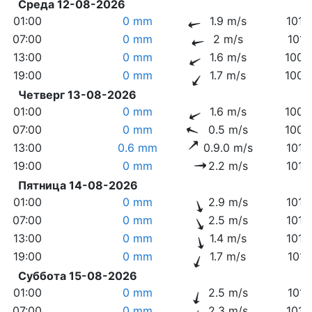
Среда 12-08-2026
01:00
0 mm
1.9 m/s
1010
07:00
0 mm
2 m/s
1010
13:00
0 mm
1.6 m/s
1008
19:00
0 mm
1.7 m/s
1008
Четверг 13-08-2026
01:00
0 mm
1.6 m/s
1008
07:00
0 mm
0.5 m/s
1009
13:00
0.6 mm
0.9.0 m/s
1010
19:00
0 mm
2.2 m/s
1010
Пятница 14-08-2026
01:00
0 mm
2.9 m/s
1012
07:00
0 mm
2.5 m/s
1012
13:00
0 mm
1.4 m/s
1012
19:00
0 mm
1.7 m/s
1011
Суббота 15-08-2026
01:00
0 mm
2.5 m/s
1011
07:00
0 mm
2.3 m/s
1010