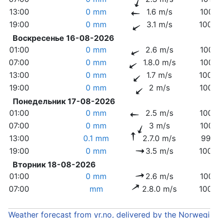
13:00
0 mm
1.6 m/s
1009
19:00
0 mm
3.1 m/s
1008
Воскресенье 16-08-2026
01:00
0 mm
2.6 m/s
1007
07:00
0 mm
1.8.0 m/s
1007
13:00
0 mm
1.7 m/s
1005
19:00
0 mm
2 m/s
1004
Понедельник 17-08-2026
01:00
0 mm
2.5 m/s
1002
07:00
0 mm
3 m/s
1001
13:00
0.1 mm
2.7.0 m/s
999.
19:00
0 mm
3.5 m/s
1000
Вторник 18-08-2026
01:00
0 mm
2.6 m/s
1001
07:00
mm
2.8.0 m/s
1003
Weather forecast from yr.no, delivered by the Norwegia