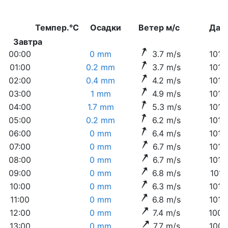
Темпер.°C
Осадки
Ветер м/с
Дав
Завтра
00:00
0 mm
3.7 m/s
1015
01:00
0.2 mm
3.7 m/s
1015
02:00
0.4 mm
4.2 m/s
1015
03:00
1 mm
4.9 m/s
1014
04:00
1.7 mm
5.3 m/s
1014
05:00
0.2 mm
6.2 m/s
1013
06:00
0 mm
6.4 m/s
1013
07:00
0 mm
6.7 m/s
1012
08:00
0 mm
6.7 m/s
1012
09:00
0 mm
6.8 m/s
1011
10:00
0 mm
6.3 m/s
1010
11:00
0 mm
6.8 m/s
1010
12:00
0 mm
7.4 m/s
1009
13:00
0 mm
7.7 m/s
1009