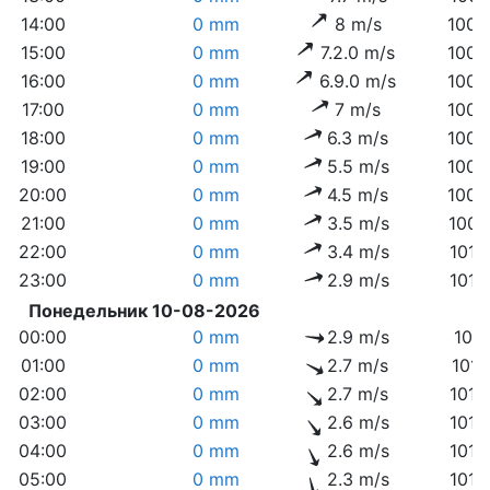
14:00
0 mm
8 m/s
1008
15:00
0 mm
7.2.0 m/s
1009
16:00
0 mm
6.9.0 m/s
1009
17:00
0 mm
7 m/s
1008
18:00
0 mm
6.3 m/s
1009
19:00
0 mm
5.5 m/s
1009
20:00
0 mm
4.5 m/s
1009
21:00
0 mm
3.5 m/s
1009
22:00
0 mm
3.4 m/s
1010
23:00
0 mm
2.9 m/s
1010
Понедельник 10-08-2026
00:00
0 mm
2.9 m/s
1011
01:00
0 mm
2.7 m/s
1011
02:00
0 mm
2.7 m/s
1012
03:00
0 mm
2.6 m/s
1012
04:00
0 mm
2.6 m/s
1012
05:00
0 mm
2.3 m/s
1013