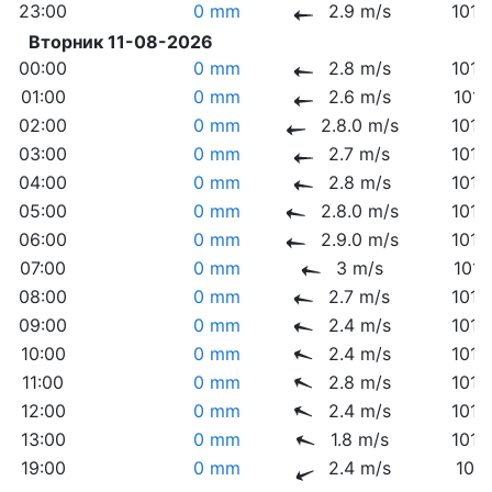
23:00
0 mm
2.9 m/s
1014
Вторник 11-08-2026
00:00
0 mm
2.8 m/s
1014
01:00
0 mm
2.6 m/s
1015
02:00
0 mm
2.8.0 m/s
1015
03:00
0 mm
2.7 m/s
1014
04:00
0 mm
2.8 m/s
1014
05:00
0 mm
2.8.0 m/s
1014
06:00
0 mm
2.9.0 m/s
1014
07:00
0 mm
3 m/s
1014
08:00
0 mm
2.7 m/s
1014
09:00
0 mm
2.4 m/s
1014
10:00
0 mm
2.4 m/s
1014
11:00
0 mm
2.8 m/s
1013
12:00
0 mm
2.4 m/s
1013
13:00
0 mm
1.8 m/s
1013
19:00
0 mm
2.4 m/s
1011