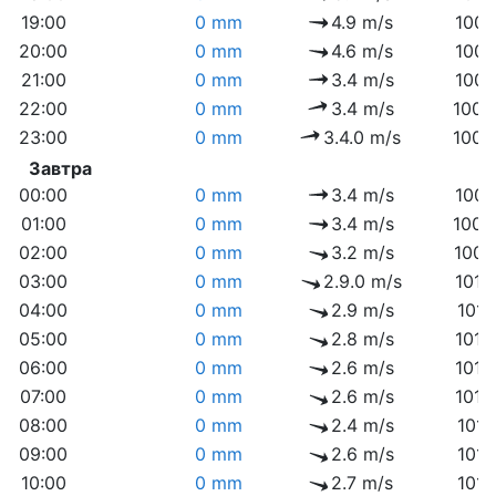
19:00
0 mm
4.9 m/s
1007
20:00
0 mm
4.6 m/s
1007
21:00
0 mm
3.4 m/s
1007
22:00
0 mm
3.4 m/s
1008
23:00
0 mm
3.4.0 m/s
1009
Завтра
00:00
0 mm
3.4 m/s
1009
01:00
0 mm
3.4 m/s
1009
02:00
0 mm
3.2 m/s
1009
03:00
0 mm
2.9.0 m/s
1010
04:00
0 mm
2.9 m/s
1010
05:00
0 mm
2.8 m/s
1010
06:00
0 mm
2.6 m/s
1010
07:00
0 mm
2.6 m/s
1010
08:00
0 mm
2.4 m/s
1011
09:00
0 mm
2.6 m/s
1011
10:00
0 mm
2.7 m/s
1011