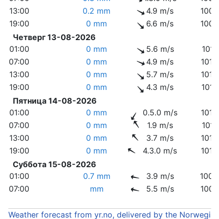
13:00
0.2 mm
4.9 m/s
1006
19:00
0 mm
6.6 m/s
1008
Четверг 13-08-2026
01:00
0 mm
5.6 m/s
1011
07:00
0 mm
4.9 m/s
1013
13:00
0 mm
5.7 m/s
1015
19:00
0 mm
4.3 m/s
1016
Пятница 14-08-2026
01:00
0 mm
0.5.0 m/s
1018
07:00
0 mm
1.9 m/s
1017
13:00
0 mm
3.7 m/s
1016
19:00
0 mm
4.3.0 m/s
1013
Суббота 15-08-2026
01:00
0.7 mm
3.9 m/s
1009
07:00
mm
5.5 m/s
1006
Weather forecast from yr.no, delivered by the Norwegia