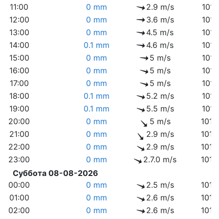
11:00
0 mm
2.9 m/s
1011
12:00
0 mm
3.6 m/s
1011
13:00
0 mm
4.5 m/s
1011
14:00
0.1 mm
4.6 m/s
1011
15:00
0 mm
5 m/s
1011
16:00
0 mm
5 m/s
1011
17:00
0 mm
5 m/s
1011
18:00
0.1 mm
5.2 m/s
1011
19:00
0.1 mm
5.5 m/s
1011
20:00
0 mm
5 m/s
1012
21:00
0 mm
2.9 m/s
1012
22:00
0 mm
2.9 m/s
1013
23:00
0 mm
2.7.0 m/s
1014
Суббота 08-08-2026
00:00
0 mm
2.5 m/s
1014
01:00
0 mm
2.6 m/s
1014
02:00
0 mm
2.6 m/s
1014