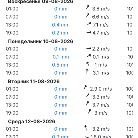
Воскресенье 09-08-2026
01:00
0 mm
3.8 m/s
1015
07:00
0 mm
6.6 m/s
1013
13:00
0.4 mm
7.1 m/s
1010
19:00
0.2 mm
4.7 m/s
1010
Понедельник 10-08-2026
01:00
0 mm
2.2 m/s
1011
07:00
0.1 mm
0.1 m/s
1011
13:00
0.5 mm
1 m/s
1010
19:00
0 mm
3.1 m/s
1008
Вторник 11-08-2026
01:00
0 mm
2.9.0 m/s
1008
07:00
0 mm
3.3 m/s
1008
13:00
0 mm
3.7 m/s
1007
19:00
0 mm
3 m/s
1006
Среда 12-08-2026
01:00
0 mm
3.2 m/s
1005
07:00
0.3 mm
1.8.0 m/s
1005