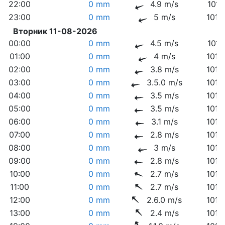
22:00
0 mm
4.9 m/s
1014
23:00
0 mm
5 m/s
1013
Вторник 11-08-2026
00:00
0 mm
4.5 m/s
1014
01:00
0 mm
4 m/s
1014
02:00
0 mm
3.8 m/s
1014
03:00
0 mm
3.5.0 m/s
1014
04:00
0 mm
3.5 m/s
1013
05:00
0 mm
3.5 m/s
1013
06:00
0 mm
3.1 m/s
1013
07:00
0 mm
2.8 m/s
1013
08:00
0 mm
3 m/s
1013
09:00
0 mm
2.8 m/s
1013
10:00
0 mm
2.7 m/s
1013
11:00
0 mm
2.7 m/s
1013
12:00
0 mm
2.6.0 m/s
1013
13:00
0 mm
2.4 m/s
1012