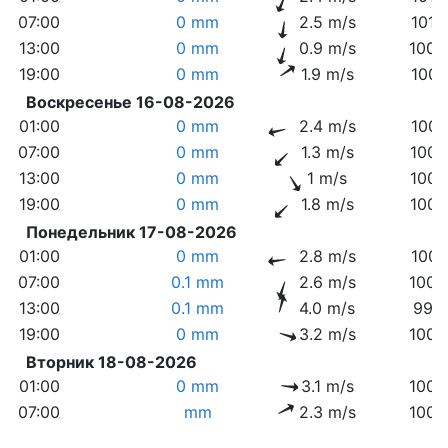
07:00
0 mm
2.5 m/s
1010
13:00
0 mm
0.9 m/s
1008
19:00
0 mm
1.9 m/s
1007
Воскресенье 16-08-2026
01:00
0 mm
2.4 m/s
1007
07:00
0 mm
1.3 m/s
1006
13:00
0 mm
1 m/s
1004
19:00
0 mm
1.8 m/s
1003
Понедельник 17-08-2026
01:00
0 mm
2.8 m/s
1001
07:00
0.1 mm
2.6 m/s
1000
13:00
0.1 mm
4.0 m/s
999.
19:00
0 mm
3.2 m/s
1000
Вторник 18-08-2026
01:00
0 mm
3.1 m/s
1002
07:00
mm
2.3 m/s
1003