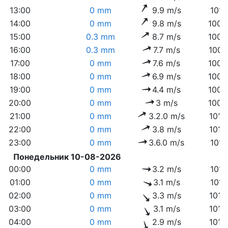
13:00
0 mm
9.9 m/s
1010
14:00
0 mm
9.8 m/s
1009
15:00
0.3 mm
8.7 m/s
1009
16:00
0.3 mm
7.7 m/s
1009
17:00
0 mm
7.6 m/s
1009
18:00
0 mm
6.9 m/s
1009
19:00
0 mm
4.4 m/s
1009
20:00
0 mm
3 m/s
1009
21:00
0 mm
3.2.0 m/s
1010
22:00
0 mm
3.8 m/s
1010
23:00
0 mm
3.6.0 m/s
1011
Понедельник 10-08-2026
00:00
0 mm
3.2 m/s
1011
01:00
0 mm
3.1 m/s
1011
02:00
0 mm
3.3 m/s
1012
03:00
0 mm
3.1 m/s
1012
04:00
0 mm
2.9 m/s
1012