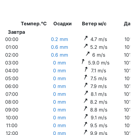
Темпер.°C
Осадки
Ветер м/с
Дав
Завтра
00:00
0.2 mm
4.7 m/s
1016
01:00
0.6 mm
5.2 m/s
1016
02:00
0.6 mm
6 m/s
1015
03:00
0 mm
5.9.0 m/s
1015
04:00
0 mm
7.1 m/s
1014
05:00
0 mm
7.5 m/s
1014
06:00
0 mm
7.9 m/s
1013
07:00
0 mm
8.1 m/s
1013
08:00
0 mm
8.2 m/s
1013
09:00
0 mm
8.8 m/s
1012
10:00
0 mm
9.1 m/s
1011
11:00
0 mm
9.5 m/s
1011
12:00
0 mm
9.9 m/s
1010