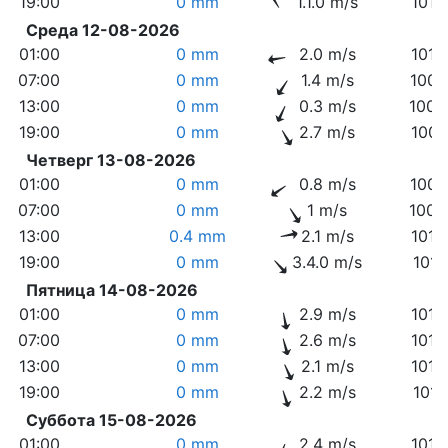
19:00
0 mm
1.1.0 m/s
1010
Среда 12-08-2026
01:00
0 mm
2.0 m/s
1010
07:00
0 mm
1.4 m/s
1009
13:00
0 mm
0.3 m/s
1008
19:00
0 mm
2.7 m/s
1007
Четверг 13-08-2026
01:00
0 mm
0.8 m/s
1008
07:00
0 mm
1 m/s
1009
13:00
0.4 mm
2.1 m/s
1010
19:00
0 mm
3.4.0 m/s
1011
Пятница 14-08-2026
01:00
0 mm
2.9 m/s
1012
07:00
0 mm
2.6 m/s
1012
13:00
0 mm
2.1 m/s
1012
19:00
0 mm
2.2 m/s
1011
Суббота 15-08-2026
01:00
0 mm
2.4 m/s
1010