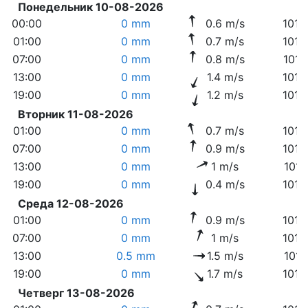
Понедельник 10-08-2026
00:00
0 mm
0.6 m/s
1018
01:00
0 mm
0.7 m/s
1018
07:00
0 mm
0.8 m/s
1017
13:00
0 mm
1.4 m/s
1015
19:00
0 mm
1.2 m/s
1014
Вторник 11-08-2026
01:00
0 mm
0.7 m/s
1014
07:00
0 mm
0.9 m/s
1013
13:00
0 mm
1 m/s
1011
19:00
0 mm
0.4 m/s
1012
Среда 12-08-2026
01:00
0 mm
0.9 m/s
1013
07:00
0 mm
1 m/s
1014
13:00
0.5 mm
1.5 m/s
1013
19:00
0 mm
1.7 m/s
1013
Четверг 13-08-2026