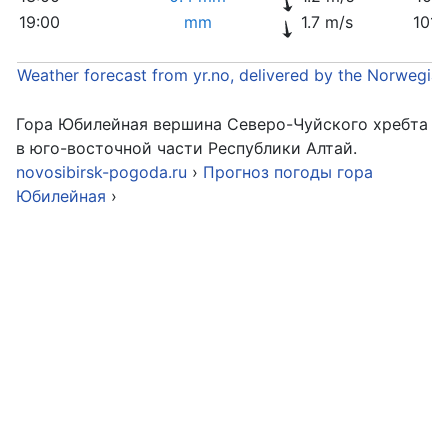
19:00
mm
1.7 m/s
1011
Weather forecast from yr.no, delivered by the Norwegia
Гора Юбилейная вершина Северо-Чуйского хребта
в юго-восточной части Республики Алтай.
novosibirsk-pogoda.ru
›
Прогноз погоды гора
Юбилейная
›