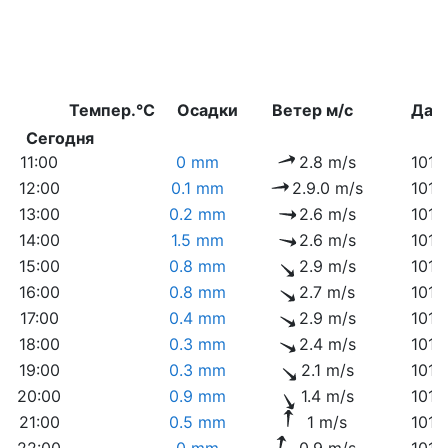
Темпер.°C
Осадки
Ветер м/с
Дав
Сегодня
11:00
0 mm
2.8 m/s
1014
12:00
0.1 mm
2.9.0 m/s
1014
13:00
0.2 mm
2.6 m/s
1013
14:00
1.5 mm
2.6 m/s
1012
15:00
0.8 mm
2.9 m/s
1013
16:00
0.8 mm
2.7 m/s
1013
17:00
0.4 mm
2.9 m/s
1014
18:00
0.3 mm
2.4 m/s
1014
19:00
0.3 mm
2.1 m/s
1014
20:00
0.9 mm
1.4 m/s
1015
21:00
0.5 mm
1 m/s
1016
22:00
0 mm
0.9 m/s
1016