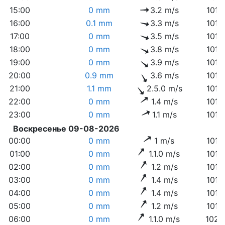
15:00
0 mm
3.2 m/s
1012
16:00
0.1 mm
3.3 m/s
1012
17:00
0 mm
3.5 m/s
1012
18:00
0 mm
3.8 m/s
1012
19:00
0 mm
3.9 m/s
1013
20:00
0.9 mm
3.6 m/s
1015
21:00
1.1 mm
2.5.0 m/s
1018
22:00
0 mm
1.4 m/s
1018
23:00
0 mm
1.1 m/s
1018
Воскресенье 09-08-2026
00:00
0 mm
1 m/s
1018
01:00
0 mm
1.1.0 m/s
1019
02:00
0 mm
1.2 m/s
1018
03:00
0 mm
1.4 m/s
1019
04:00
0 mm
1.4 m/s
1019
05:00
0 mm
1.2 m/s
1019
06:00
0 mm
1.1.0 m/s
1020