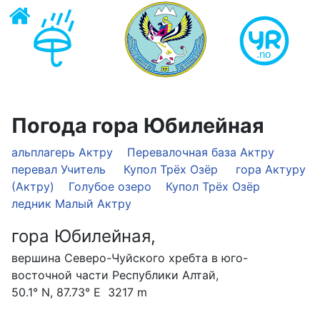
Погода гора Юбилейная
альплагерь Актру
Перевалочная база Актру
перевал Учитель
Купол Трёх Озёр
гора Актуру
(Актру)
Голубое озеро
Купол Трёх Озёр
ледник Малый Актру
гора Юбилейная,
вершина Северо-Чуйского хребта в юго-
восточной части Республики Алтай,
50.1° N, 87.73° E 3217 m