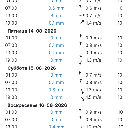
01:00
0 mm
0.7 m/s
1016
07:00
0.6 mm
0.6 m/s
1016
13:00
3 mm
0.7 m/s
1014
19:00
0.1 mm
1.4 m/s
1018
Пятница 14-08-2026
01:00
0 mm
0.9 m/s
1016
07:00
0.1 mm
0.9 m/s
1015
13:00
0.1 mm
0.9 m/s
1013
19:00
0 mm
1.3 m/s
1014
Суббота 15-08-2026
01:00
0 mm
0.7 m/s
1014
07:00
0.1 mm
0.8 m/s
1013
13:00
0.8 mm
1.7 m/s
1012
19:00
0 mm
1.5 m/s
1013
Воскресенье 16-08-2026
01:00
0 mm
0.9 m/s
1014
07:00
0 mm
0.9 m/s
1013
13:00
0.4 mm
1.2 m/s
1011